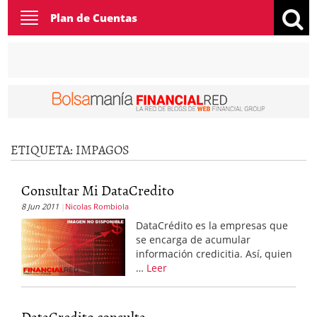
Toggle
Plan de Cuentas
navigation
ETIQUETA:
IMPAGOS
Consultar Mi DataCredito
8 Jun 2011
Nicolas Rombiola
DataCrédito es la empresas que
se encarga de acumular
información credicitia. Así, quien
…
Leer
DataCredito consulta