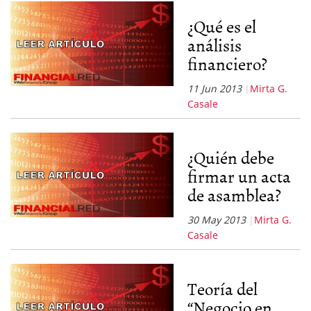
¿Qué es el
análisis
financiero?
11 Jun 2013
Mirta G.
Casale
¿Quién debe
firmar un acta
de asamblea?
30 May 2013
Mirta G.
Casale
Teoría del
“Negocio en