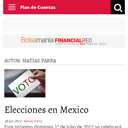
Toggle
Plan de Cuentas
navigation
AUTOR:
MATIAS PARRA
Elecciones en Mexico
28 Jun 2012
Matias Parra
Este próximo domingo 1º de Julio de 2012 se celebrará