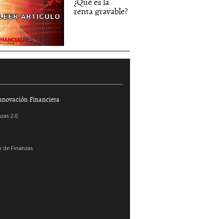
¿Qué es la
renta gravable?
nnovación Financiera
zas 2.0
 de Finanzas