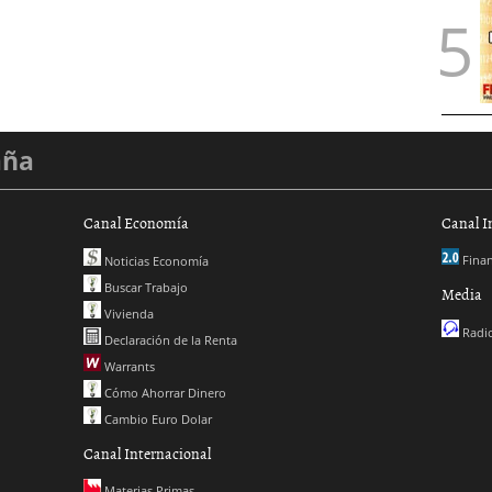
aña
Canal Economía
Canal I
Finan
Noticias Economía
Buscar Trabajo
Media
Vivienda
Radio
Declaración de la Renta
Warrants
Cómo Ahorrar Dinero
Cambio Euro Dolar
Canal Internacional
Materias Primas