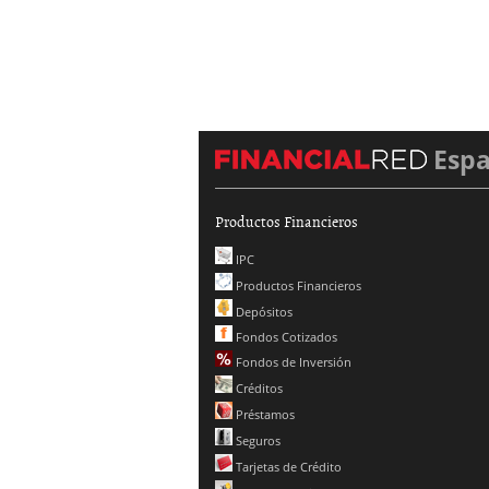
Esp
Productos Financieros
IPC
Productos Financieros
Depósitos
Fondos Cotizados
Fondos de Inversión
Créditos
Préstamos
Seguros
Tarjetas de Crédito