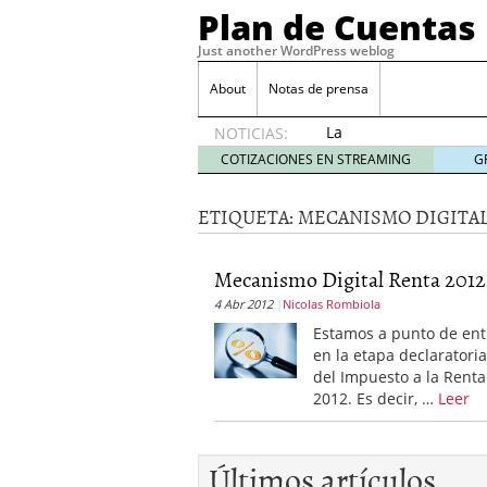
Plan de Cuentas
Just another WordPress weblog
About
Notas de prensa
La
NOTICIAS:
elección
COTIZACIONES EN STREAMING
G
del
mejor
ETIQUETA:
MECANISMO DIGITA
seguro
es tuya
septiembre
Mecanismo Digital Renta 2012
17, 2015
4 Abr 2012
Nicolas Rombiola
Ventajas de las Tarjeta
Aportes de capital
junio
Estamos a punto de ent
¿Qué es el análisis finan
en la etapa declaratori
¿Quién debe firmar un 
del Impuesto a la Renta
2012. Es decir, …
Leer
Últimos artículos