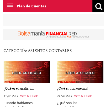
Toggle
Plan de Cuentas
navigation
CATEGORÍA:
ASIENTOS CONTABLES
¿Qué es el análisis...
¿Qué es una cuenta?
11 Jun 2013
Mirta G. Casale
24 Ene 2013
Mirta G. Casale
Cuando hablamos
¿Qué son las