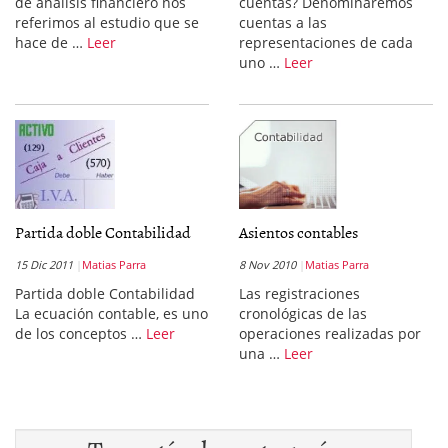
de análisis financiero nos
cuentas? Denominaremos
referimos al estudio que se
cuentas a las
hace de …
Leer
representaciones de cada
uno …
Leer
Partida doble Contabilidad
Asientos contables
15 Dic 2011
Matias Parra
8 Nov 2010
Matias Parra
Partida doble Contabilidad
Las registraciones
La ecuación contable, es uno
cronológicas de las
de los conceptos …
Leer
operaciones realizadas por
una …
Leer