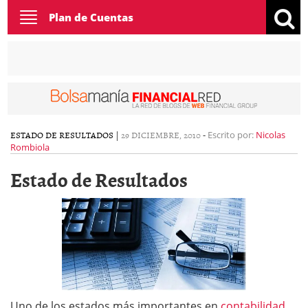
Toggle
Plan de Cuentas
navigation
ESTADO DE RESULTADOS
|
29 DICIEMBRE, 2010
-
Escrito por:
Nicolas
Rombiola
Estado de Resultados
Uno de los estados más importantes en
contabilidad