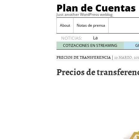
Plan de Cuentas
Just another WordPress weblog
About
Notas de prensa
La
NOTICIAS:
elección
COTIZACIONES EN STREAMING
G
del
mejor
PRECIOS DE TRANSFERENCIA
|
23 MARZO, 201
seguro
Precios de transferen
es tuya
septiembre
17, 2015
Ventajas de las Tarjeta
Aportes de capital
junio
¿Qué es el análisis finan
¿Quién debe firmar un 