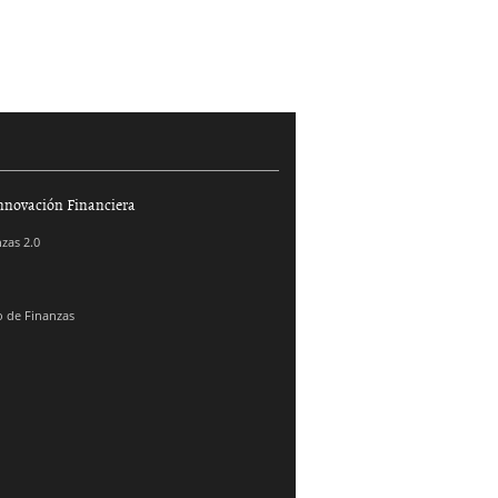
nnovación Financiera
zas 2.0
 de Finanzas