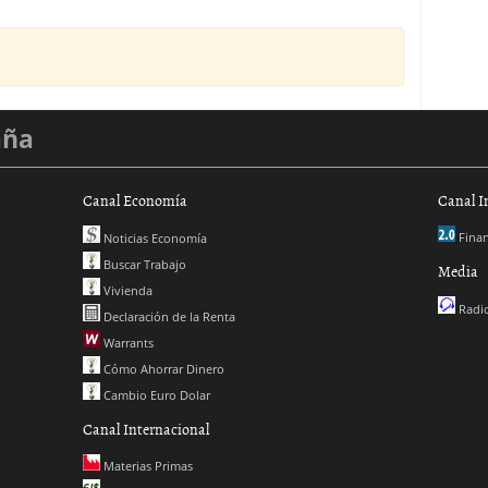
aña
Canal Economía
Canal I
Finan
Noticias Economía
Buscar Trabajo
Media
Vivienda
Radio
Declaración de la Renta
Warrants
Cómo Ahorrar Dinero
Cambio Euro Dolar
Canal Internacional
Materias Primas