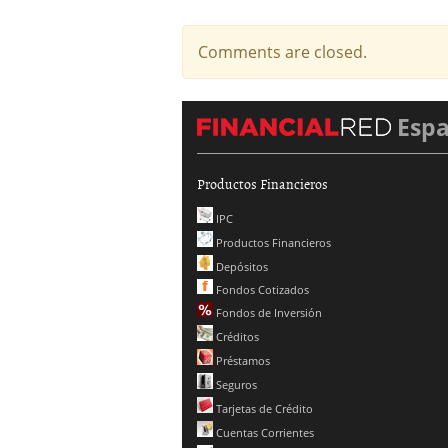
Comments are closed.
Esp
Productos Financieros
IPC
Productos Financieros
Depósitos
Fondos Cotizados
Fondos de Inversión
Créditos
Préstamos
Seguros
Tarjetas de Crédito
Cuentas Corrientes