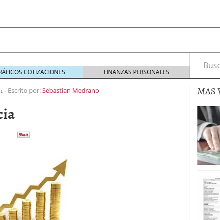
Busca
RÁFICOS COTIZACIONES
FINANZAS PERSONALES
MAS 
1
-
Escrito por:
Sebastian Medrano
cia
s de Crédito en Colombia
julio 16, 2013
 17, 2013
ciero?
junio 11, 2013
acta de asamblea?
mayo 30, 2013