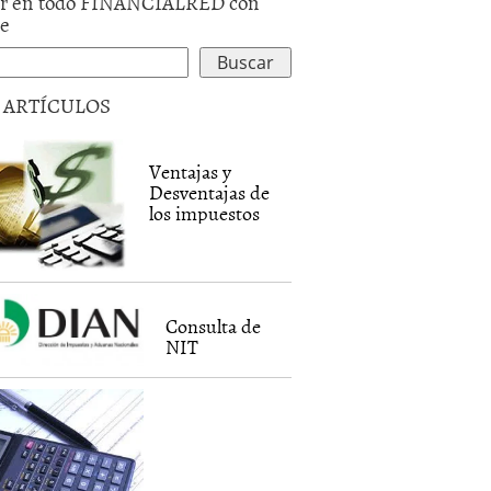
r en todo FINANCIALRED con
le
5 ARTÍCULOS
Ventajas y
Desventajas de
los impuestos
Consulta de
NIT