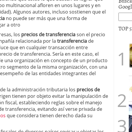
Busca
Goog
po multinacional afloren en unos lugares y en
idad). Algunos autores, incluso sostienen que el
cia
no puede ser más que una forma de
ar a otro
TOP 
resas, los
precios de transferencia
son el precio
pañía relacionada por la
transferencia
de
educe que en cualquier transacción entre
ecio de transferencia. Sería en este caso, el
 una organización en concepto de un producto
otro segmento de la misma organización, con una
desempeño de las entidades integrantes del
de la administración tributaria los
precios de
rigen tienen por objeto evitar la manipulación de
ón fiscal, estableciendo reglas sobre el manejo
de transferencia, evitando así verse privada de
tos
que considera tienen derecho dada su
 fiscales de diversos países revisar y objetar los