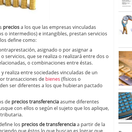
os
precios
a los que las empresas vinculadas
s o intermedios) e intangibles, prestan servicios
los define como:
contraprestación, asignado o por asignar a
 servicios, que se realiza o realizará entre dos o
elacionadas, o combinaciones entre éstas.
 y realiza entre sociedades vinculadas de un
por transacciones de
bienes
(físicos o
eden ser diferentes a los que hubieran pactado
ios de
precios transferencia
asume diferentes
usque con ellos o según el sujeto que los aplique,
tributaria.
define los
precios de transferencia
a partir de la
leciendo que éstos lo que buscan es lograr que