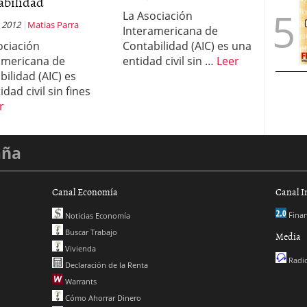
abilidad
La Asociación
 2012
Matias Parra
Interamericana de
ociación
Contabilidad (AIC) es una
americana de
entidad civil sin …
Leer
bilidad (AIC) es
dad civil sin fines
r
aña
Canal Economía
Canal I
Finan
Noticias Economía
Buscar Trabajo
Media
Vivienda
Radio
Declaración de la Renta
Warrants
Cómo Ahorrar Dinero