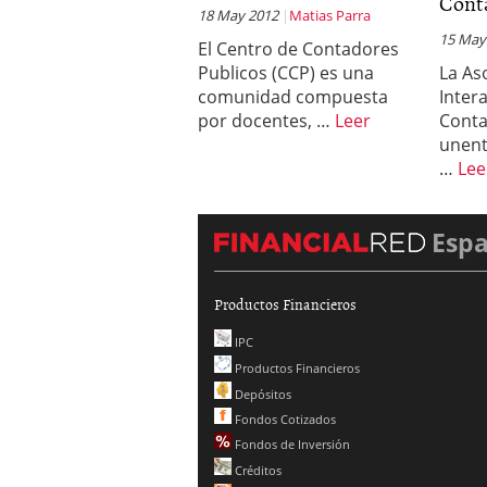
Cont
18 May 2012
Matias Parra
15 May
El Centro de Contadores
Publicos (CCP) es una
La As
comunidad compuesta
Inter
por docentes, …
Leer
Conta
unenti
…
Lee
Esp
Productos Financieros
IPC
Productos Financieros
Depósitos
Fondos Cotizados
Fondos de Inversión
Créditos