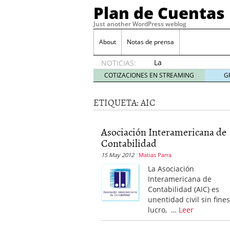
Plan de Cuentas
Just another WordPress weblog
About
Notas de prensa
La
NOTICIAS:
elección
COTIZACIONES EN STREAMING
G
del
mejor
ETIQUETA:
AIC
seguro
es tuya
septiembre
Asociación Interamericana de
17, 2015
Contabilidad
Ventajas de las Tarjeta
Aportes de capital
junio
15 May 2012
Matias Parra
¿Qué es el análisis finan
La Asociación
¿Quién debe firmar un 
Interamericana de
Contabilidad (AIC) es
unentidad civil sin fine
lucro, …
Leer