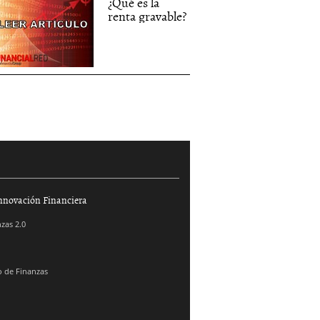
¿Qué es la
renta gravable?
nnovación Financiera
zas 2.0
 de Finanzas