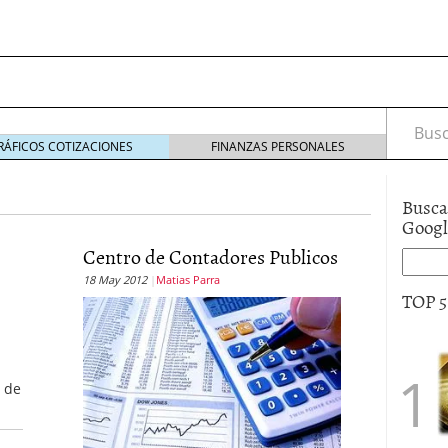
Busca
RÁFICOS COTIZACIONES
FINANZAS PERSONALES
Busca
Goog
Centro de Contadores Publicos
s de Crédito en Colombia
18 May 2012
Matias Parra
julio 16, 2013
TOP 
 17, 2013
ciero?
junio 11, 2013
acta de asamblea?
mayo 30, 2013
s de