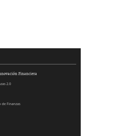
nnovación Financiera
zas 2.0
 de Finanzas