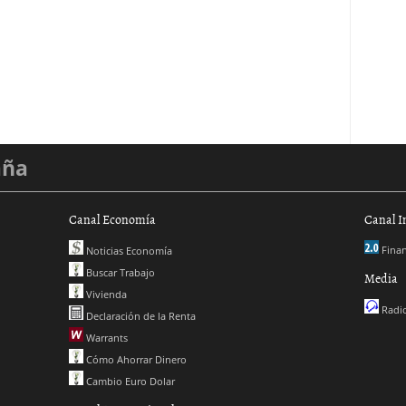
aña
Canal Economía
Canal I
Finan
Noticias Economía
Buscar Trabajo
Media
Vivienda
Radio
Declaración de la Renta
Warrants
Cómo Ahorrar Dinero
Cambio Euro Dolar