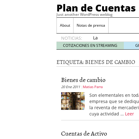
Plan de Cuentas
Just another WordPress weblog
About
Notas de prensa
La
NOTICIAS:
elección
COTIZACIONES EN STREAMING
G
del
mejor
ETIQUETA:
BIENES DE CAMBIO
seguro
es tuya
septiembre
Bienes de cambio
17, 2015
20 Ene 2011
Matias Parra
Ventajas de las Tarjeta
Aportes de capital
junio
Son elementales en tod
¿Qué es el análisis finan
empresa que se dediqu
¿Quién debe firmar un 
la reventa de mercader
cuya actividad …
Leer
Cuentas de Activo