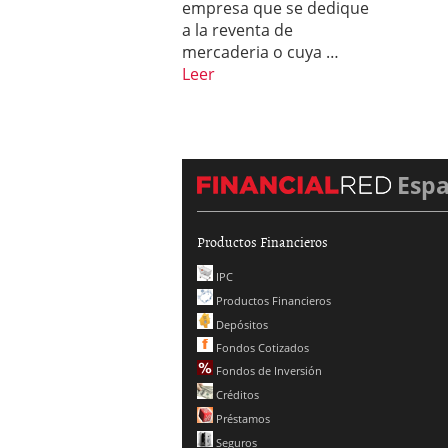
empresa que se dedique
a la reventa de
mercaderia o cuya …
Leer
Esp
Productos Financieros
IPC
Productos Financieros
Depósitos
Fondos Cotizados
Fondos de Inversión
Créditos
Préstamos
Seguros