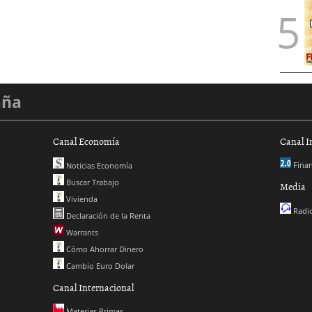
aña
Canal Economía
Canal I
Finan
Noticias Economía
Buscar Trabajo
Media
Vivienda
Radio
Declaración de la Renta
Warrants
Cómo Ahorrar Dinero
Cambio Euro Dolar
Canal Internacional
Materias Primas