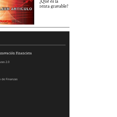
¿Qué es la
renta gravable?
nnovación Financiera
zas 2.0
 de Finanzas