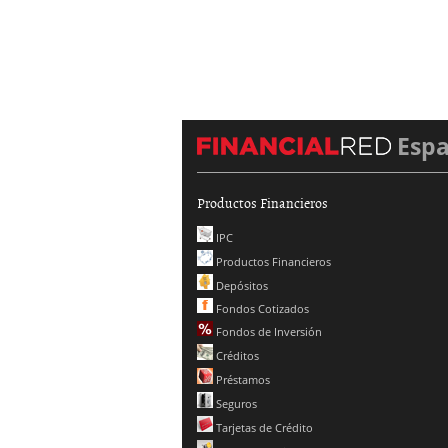
Esp
Productos Financieros
IPC
Productos Financieros
Depósitos
Fondos Cotizados
Fondos de Inversión
Créditos
Préstamos
Seguros
Tarjetas de Crédito