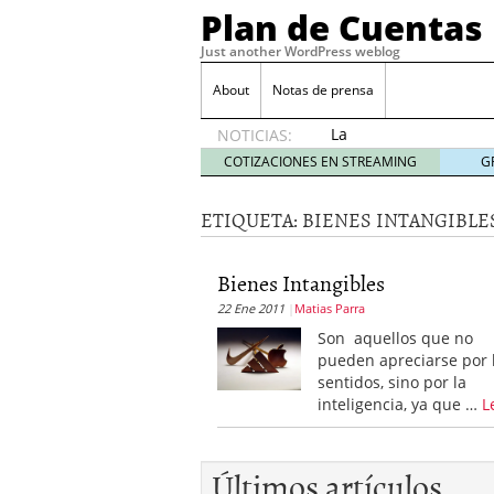
Plan de Cuentas
Just another WordPress weblog
About
Notas de prensa
La
NOTICIAS:
elección
COTIZACIONES EN STREAMING
G
del
mejor
ETIQUETA:
BIENES INTANGIBLE
seguro
es tuya
septiembre
Bienes Intangibles
17, 2015
22 Ene 2011
Matias Parra
Ventajas de las Tarjeta
Aportes de capital
junio
Son aquellos que no
¿Qué es el análisis finan
pueden apreciarse por 
¿Quién debe firmar un 
sentidos, sino por la
inteligencia, ya que …
L
Últimos artículos