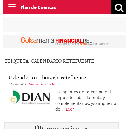
Toggle
Plan de Cuentas
navigation
ETIQUETA:
CALENDARIO RETEFUENTE
Calendario tributario retefuente
16 Ene 2012
Nicolas Rombiola
Los agentes de retención del
impuesto sobre la renta y
complementarios, y/o impuesto
de …
Leer
Últimos artículos