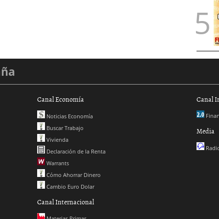
aña
Canal Economía
Canal I
Finan
Noticias Economía
Buscar Trabajo
Media
Vivienda
Radio
Declaración de la Renta
Warrants
Cómo Ahorrar Dinero
Cambio Euro Dolar
Canal Internacional
Materias Primas