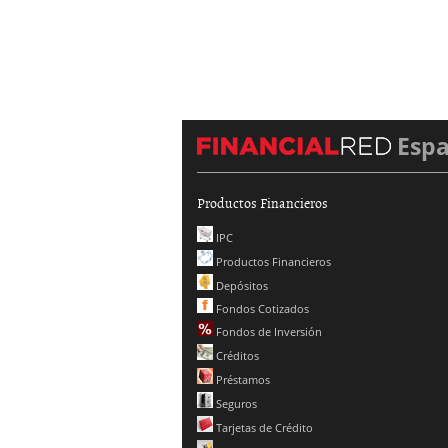
Esp
Productos Financieros
IPC
Productos Financieros
Depósitos
Fondos Cotizados
Fondos de Inversión
Créditos
Préstamos
Seguros
Tarjetas de Crédito