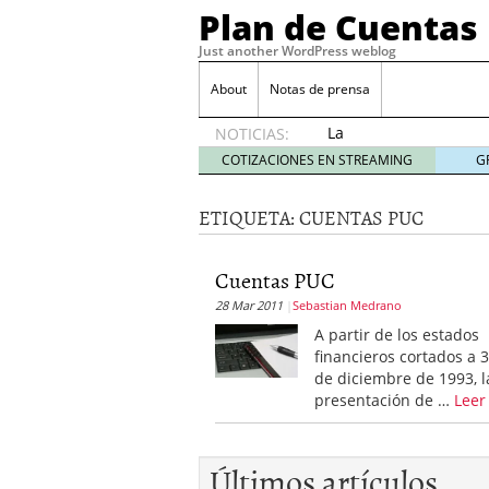
Plan de Cuentas
Just another WordPress weblog
About
Notas de prensa
La
NOTICIAS:
elección
COTIZACIONES EN STREAMING
G
del
mejor
ETIQUETA:
CUENTAS PUC
seguro
es tuya
septiembre
Cuentas PUC
17, 2015
28 Mar 2011
Sebastian Medrano
Ventajas de las Tarjeta
Aportes de capital
junio
A partir de los estados
¿Qué es el análisis finan
financieros cortados a 
¿Quién debe firmar un 
de diciembre de 1993, l
presentación de …
Leer
Últimos artículos