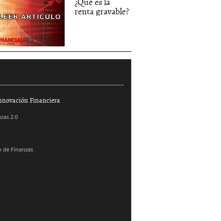
¿Qué es la
renta gravable?
nnovación Financiera
zas 2.0
 de Finanzas