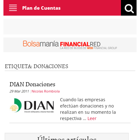
Toggle
Plan de Cuentas
navigation
ETIQUETA:
DONACIONES
DIAN Donaciones
29 Mar 2011
Nicolas Rombiola
Cuando las empresas
efectúan donaciones y no
realizan en su momento la
respectiva …
Leer
Últimos artículos