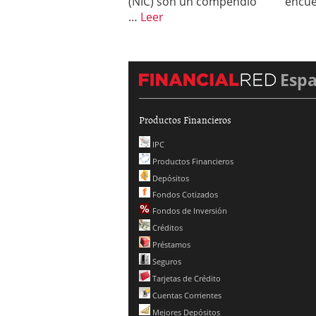
(NIC) son un compendio
encue
…
Leer
Esp
Productos Financieros
IPC
Productos Financieros
Depósitos
Fondos Cotizados
Fondos de Inversión
Créditos
Préstamos
Seguros
Tarjetas de Crédito
Cuentas Corrientes
Mejores Depósitos