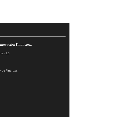
nnovación Financiera
zas 2.0
 de Finanzas