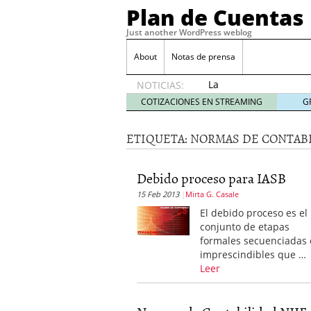
Plan de Cuentas
Just another WordPress weblog
About
Notas de prensa
La
NOTICIAS:
elección
COTIZACIONES EN STREAMING
G
del
mejor
ETIQUETA:
NORMAS DE CONTAB
seguro
es tuya
septiembre
Debido proceso para IASB
17, 2015
15 Feb 2013
Mirta G. Casale
Ventajas de las Tarjeta
Aportes de capital
junio
El debido proceso es el
¿Qué es el análisis finan
conjunto de etapas
¿Quién debe firmar un 
formales secuenciadas 
imprescindibles que …
Leer