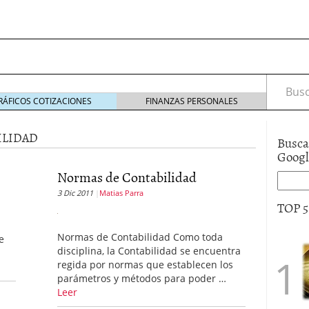
Busca
RÁFICOS COTIZACIONES
FINANZAS PERSONALES
ILIDAD
Busca
Goog
Normas de Contabilidad
s de Crédito en Colombia
3 Dic 2011
Matias Parra
julio 16, 2013
TOP 
 17, 2013
ciero?
junio 11, 2013
acta de asamblea?
mayo 30, 2013
Normas de Contabilidad Como toda
e
disciplina, la Contabilidad se encuentra
regida por normas que establecen los
parámetros y métodos para poder …
Leer