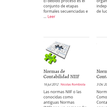
El debido proceso es el
organ
conjunto de etapas
indep
formales secuenciadas e
de lu
…
Leer
Normas de
Norm
Contabilidad NIIF
Cont
16 Jul 2012
Nicolas Rombiola
3 Dic 2
Las normas NIIF o las
Norma
conocidas como
Como 
antiguas Normas
Conta