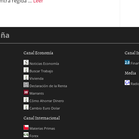
ntra regida …
Leer
aña
Canal Economía
Canal I
Finan
Noticias Economía
Buscar Trabajo
Media
Vivienda
Radio
Declaración de la Renta
Warrants
Cómo Ahorrar Dinero
Cambio Euro Dolar
Canal Internacional
Materias Primas
Forex