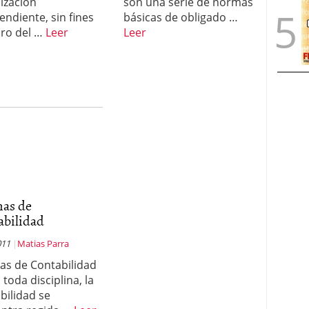
ización
son una serie de normas
endiente, sin fines
básicas de obligado …
cro del …
Leer
Leer
as de
abilidad
011
Matias Parra
s de Contabilidad
toda disciplina, la
bilidad se