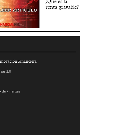
¿Qué es la
renta gravable?
nnovación Financiera
zas 2.0
 de Finanzas