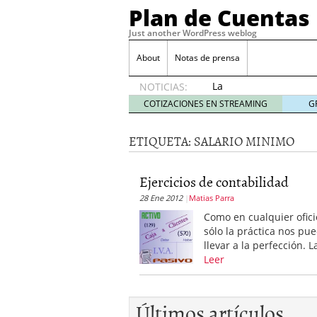
Plan de Cuentas
Just another WordPress weblog
About
Notas de prensa
La
NOTICIAS:
elección
COTIZACIONES EN STREAMING
G
del
mejor
ETIQUETA:
SALARIO MINIMO
seguro
es tuya
septiembre
Ejercicios de contabilidad
17, 2015
28 Ene 2012
Matias Parra
Ventajas de las Tarjeta
Aportes de capital
junio
Como en cualquier ofici
¿Qué es el análisis finan
sólo la práctica nos pu
¿Quién debe firmar un 
llevar a la perfección. L
Leer
Últimos artículos