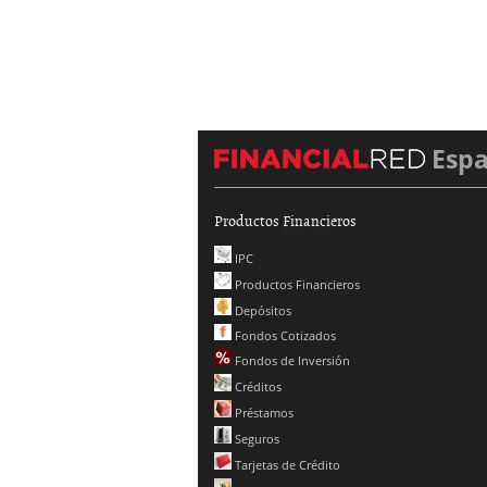
Esp
Productos Financieros
IPC
Productos Financieros
Depósitos
Fondos Cotizados
Fondos de Inversión
Créditos
Préstamos
Seguros
Tarjetas de Crédito