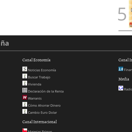
aña
Canal Economía
Canal I
Finan
Noticias Economía
Buscar Trabajo
Media
Vivienda
Radio
Declaración de la Renta
Warrants
Cómo Ahorrar Dinero
Cambio Euro Dolar
Canal Internacional
Materias Primas