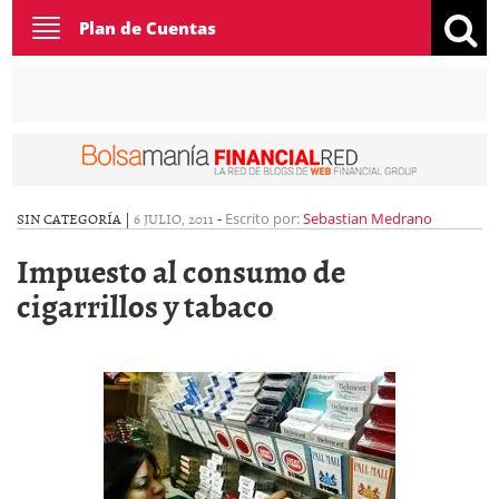
Toggle
Plan de Cuentas
navigation
SIN CATEGORÍA |
6 JULIO, 2011
-
Escrito por:
Sebastian Medrano
Impuesto al consumo de
cigarrillos y tabaco