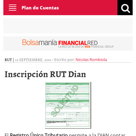
Toggle
Plan de Cuentas
navigation
RUT
|
13 SEPTIEMBRE, 2011
-
Escrito por:
Nicolas Rombiola
Inscripción RUT Dian
El
Registro Único Tributario
permite a la DIAN contar