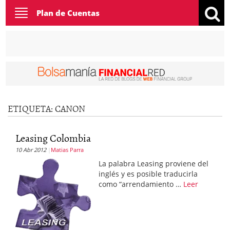
Toggle
Plan de Cuentas
navigation
ETIQUETA:
CANON
Leasing Colombia
10 Abr 2012
Matias Parra
La palabra Leasing proviene del
inglés y es posible traducirla
como “arrendamiento …
Leer