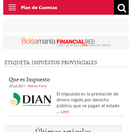
Toggle
Plan de Cuentas
navigation
ETIQUETA:
IMPUESTOS PROVINCIALES
Que es Impuesto
25 Jul 2011
Matias Parra
El impuesto es la prestación de
dinero regido por derecho
público, que se pagan al estado
…
Leer
Últimos artículos