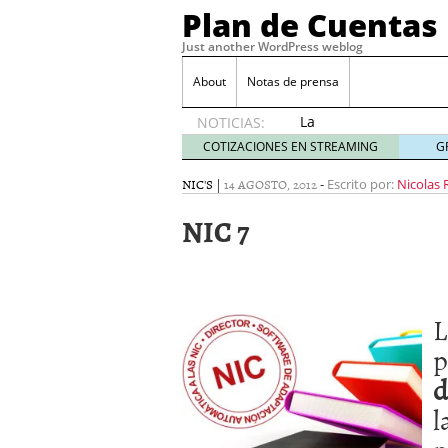
Plan de Cuentas
Just another WordPress weblog
About
Notas de prensa
La
NOTICIAS:
elección
COTIZACIONES EN STREAMING
G
del
mejor
NIC'S
|
14 AGOSTO, 2012
-
Escrito por:
Nicolas
seguro
NIC 7
es tuya
septiembre
17, 2015
Ventajas de las Tarjeta
Aportes de capital
junio
L
¿Qué es el análisis finan
¿Quién debe firmar un 
p
d
l