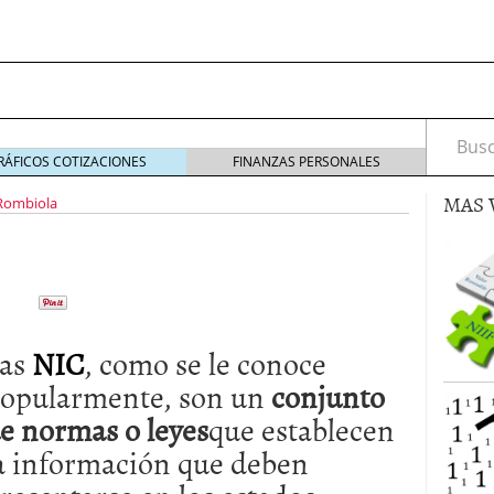
Busca
RÁFICOS COTIZACIONES
FINANZAS PERSONALES
MAS 
 Rombiola
s de Crédito en Colombia
julio 16, 2013
 17, 2013
as
NIC
, como se le conoce
ciero?
junio 11, 2013
acta de asamblea?
mayo 30, 2013
opularmente, son un
conjunto
e normas o leyes
que establecen
a información que deben