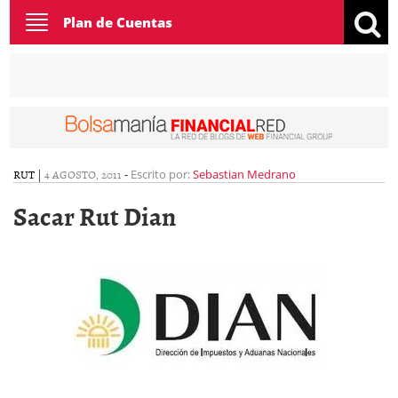
Toggle
Plan de Cuentas
navigation
RUT
|
4 AGOSTO, 2011
-
Escrito por:
Sebastian Medrano
Sacar Rut Dian