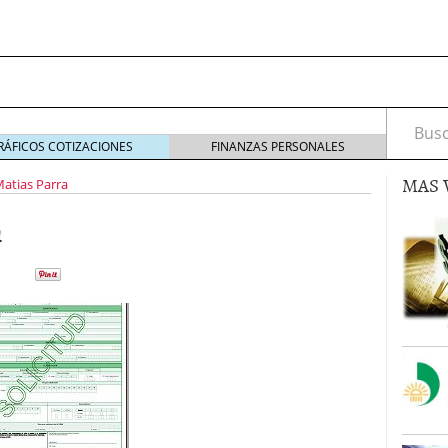
Busca
RÁFICOS COTIZACIONES
FINANZAS PERSONALES
MAS 
atias Parra
n
s de Crédito en Colombia
julio 16, 2013
 17, 2013
ciero?
junio 11, 2013
acta de asamblea?
mayo 30, 2013