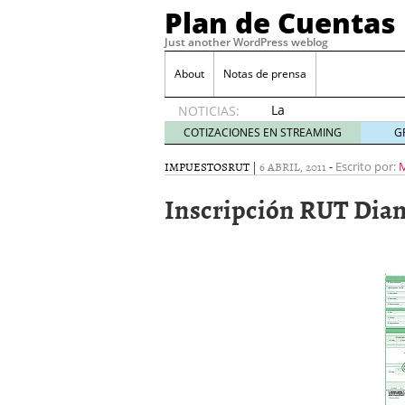
Plan de Cuentas
Just another WordPress weblog
About
Notas de prensa
La
NOTICIAS:
elección
COTIZACIONES EN STREAMING
G
del
mejor
IMPUESTOS
RUT
|
6 ABRIL, 2011
-
Escrito por:
M
seguro
Inscripción RUT Dia
es tuya
septiembre
17, 2015
Ventajas de las Tarjeta
Aportes de capital
junio
¿Qué es el análisis finan
¿Quién debe firmar un 