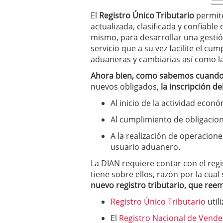
El
Registro Único Tributario
permite
actualizada, clasificada y confiable
mismo, para desarrollar una gestió
servicio que a su vez facilite el cu
aduaneras y cambiarias así como la
Ahora bien, como sabemos cuando d
nuevos obligados,
la inscripción d
Al inicio de la actividad econó
Al cumplimiento de obligacion
A la realización de operacion
usuario aduanero.
La DIAN requiere contar con el regi
tiene sobre ellos, razón por la cual
nuevo registro tributario, que reem
Registro Único Tributario
util
El
Registro Nacional de Vend