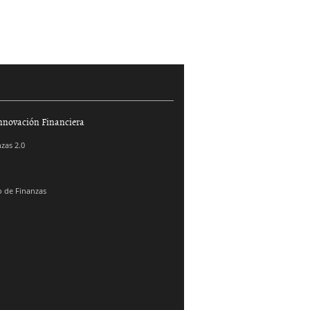
nnovación Financiera
zas 2.0
 de Finanzas