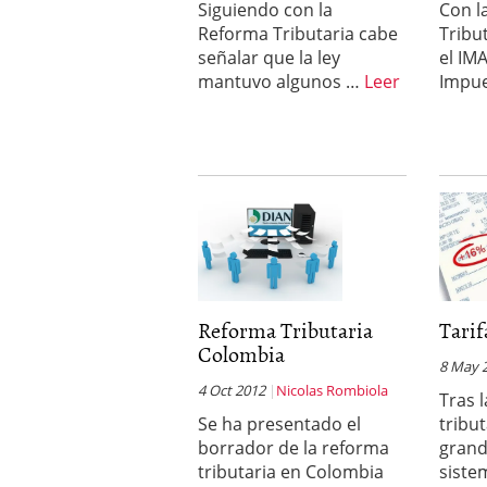
Siguiendo con la
Con l
Reforma Tributaria cabe
Tribu
señalar que la ley
el IM
mantuvo algunos …
Leer
Impu
Reforma Tributaria
Tarif
Colombia
8 May 
4 Oct 2012
Nicolas Rombiola
Tras 
Se ha presentado el
tribu
borrador de la reforma
grand
tributaria en Colombia
sist