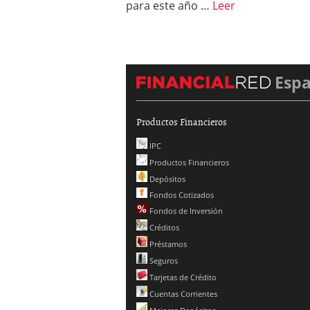
para este año …
Leer
Esp
Productos Financieros
IPC
Productos Financieros
Depósitos
Fondos Cotizados
Fondos de Inversión
Créditos
Préstamos
Seguros
Tarjetas de Crédito
Cuentas Corrientes