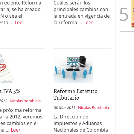
a reciente Reforma
Cuáles serán los
taria, se ha creado
principales cambios con
AN o sea el
la entrada en vigencia de
esto …
Leer
la reforma …
Leer
a IVA 5%
Reforma Estatuto
Tributario
2012
Nicolas Rombiola
30 Mar 2011
Nicolas Rombiola
la próxima reforma
taria 2012, veremos
La Dirección de
es cambios en el
Impuestos y Aduanas
ema …
Leer
Nacionales de Colombia