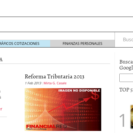
Busca
RÁFICOS COTIZACIONES
FINANZAS PERSONALES
A
Busca
Goog
Reforma Tributaria 2013
s de Crédito en Colombia
1 Feb 2013
Mirta G. Casale
julio 16, 2013
TOP 
 17, 2013
a
ciero?
junio 11, 2013
s
acta de asamblea?
mayo 30, 2013
er