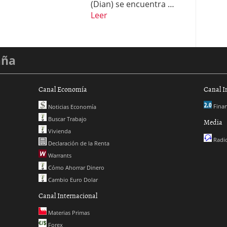
(Dian) se encuentra …
Leer
aña
Canal Economía
Canal I
Finan
Noticias Economía
Buscar Trabajo
Media
Vivienda
Radio
Declaración de la Renta
Warrants
Cómo Ahorrar Dinero
Cambio Euro Dolar
Canal Internacional
Materias Primas
Forex