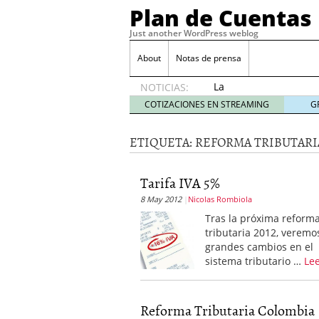
Plan de Cuentas
Just another WordPress weblog
About
Notas de prensa
La
NOTICIAS:
elección
COTIZACIONES EN STREAMING
G
del
mejor
ETIQUETA:
REFORMA TRIBUTARI
seguro
es tuya
septiembre
Tarifa IVA 5%
17, 2015
8 May 2012
Nicolas Rombiola
Ventajas de las Tarjeta
Aportes de capital
junio
Tras la próxima reform
¿Qué es el análisis finan
tributaria 2012, veremo
¿Quién debe firmar un 
grandes cambios en el
sistema tributario …
Le
Reforma Tributaria Colombia