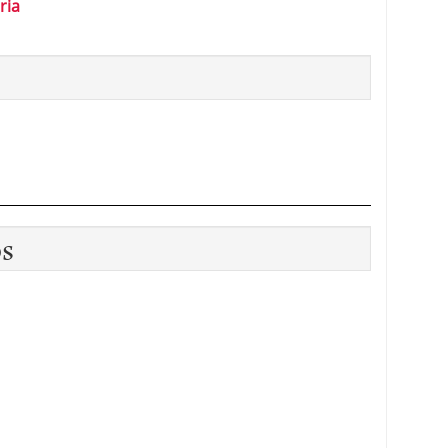
ria
os