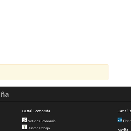
aña
Canal Economía
Canal I
Finan
Noticias Economía
Buscar Trabajo
Media