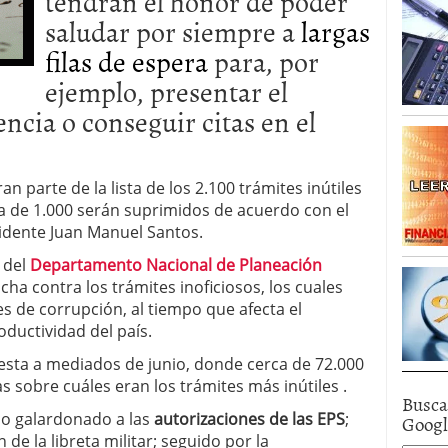
tendrán el honor de poder
saludar por siempre a
largas
filas de espera
para, por
ejemplo, presentar el
encia o conseguir citas en el
an parte de la lista de los 2.100 trámites inútiles
ca de 1.000 serán suprimidos de acuerdo con el
idente Juan Manuel Santos.
 del
Departamento Nacional de Planeación
cha contra los trámites inoficiosos, los cuales
es de corrupción, al tiempo que afecta el
oductividad del país.
uesta a mediados de junio, donde cerca de 72.000
 sobre cuáles eran los trámites más inútiles .
Busca
omo galardonado a las
autorizaciones de las EPS
;
Goog
 de la libreta militar; seguido por la