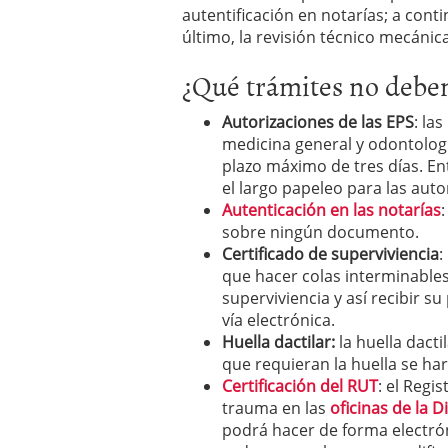
autentificación en notarías; a conti
último, la revisión técnico mecánica
¿Qué trámites no debe
Autorizaciones de las EPS
: la
medicina general y odontologí
plazo máximo de tres días. E
el largo papeleo para las auto
Autenticación en las notarías
sobre ningún documento.
Certificado de superviviencia
:
que hacer colas interminables
superviviencia y así recibir s
vía electrónica.
Huella dactilar:
la huella dacti
que requieran la huella se har
Certificación del RUT
: el Regi
trauma en las
oficinas de la D
podrá hacer de forma electrón