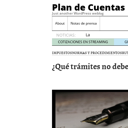
Plan de Cuentas
Just another WordPress weblog
About
Notas de prensa
La
NOTICIAS:
elección
COTIZACIONES EN STREAMING
G
del
mejor
IMPUESTOS
NORMAS Y PROCEDIMIENTOS
RU
seguro
¿Qué trámites no deb
es tuya
septiembre
17, 2015
Ventajas de las Tarjeta
Aportes de capital
junio
¿Qué es el análisis finan
¿Quién debe firmar un 