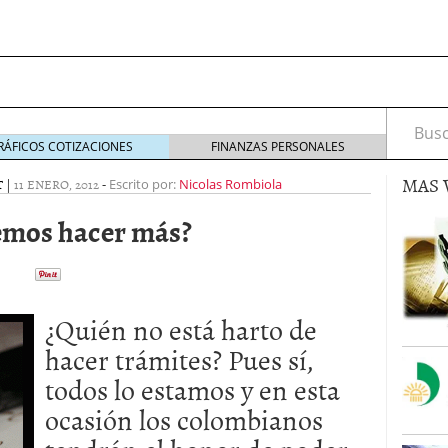
Busca
RÁFICOS COTIZACIONES
FINANZAS PERSONALES
MAS 
T
|
11 ENERO, 2012
-
Escrito por:
Nicolas Rombiola
emos hacer más?
s de Crédito en Colombia
julio 16, 2013
 17, 2013
¿Quién no está harto de
ciero?
junio 11, 2013
acta de asamblea?
mayo 30, 2013
hacer trámites? Pues sí,
todos lo estamos y en esta
ocasión los colombianos