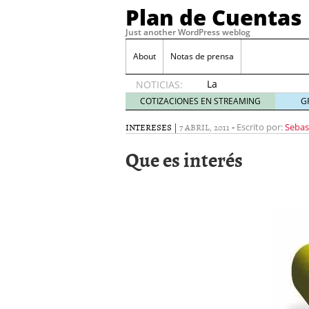
Plan de Cuentas
Just another WordPress weblog
About
Notas de prensa
La
NOTICIAS:
elección
COTIZACIONES EN STREAMING
G
del
mejor
INTERESES
|
7 ABRIL, 2011
-
Escrito por:
Sebas
seguro
Que es interés
es tuya
septiembre
17, 2015
Ventajas de las Tarjeta
Aportes de capital
junio
¿Qué es el análisis finan
¿Quién debe firmar un 