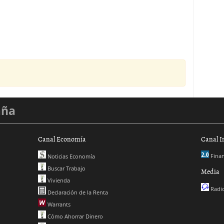
aña
Canal Economía
Canal I
Finan
Noticias Economía
Buscar Trabajo
Media
Vivienda
Radio
Declaración de la Renta
Warrants
Cómo Ahorrar Dinero