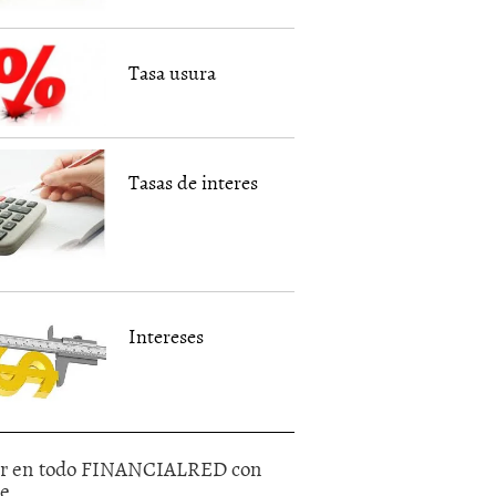
Tasa usura
Tasas de interes
Intereses
r en todo FINANCIALRED con
le