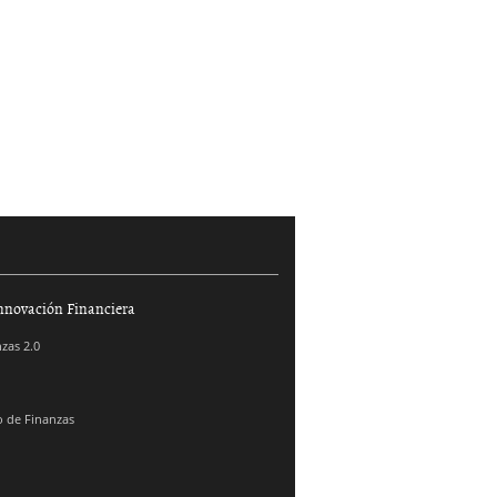
nnovación Financiera
zas 2.0
 de Finanzas