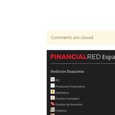
Comments are closed.
Esp
Productos Financieros
IPC
Productos Financieros
Depósitos
Fondos Cotizados
Fondos de Inversión
Créditos