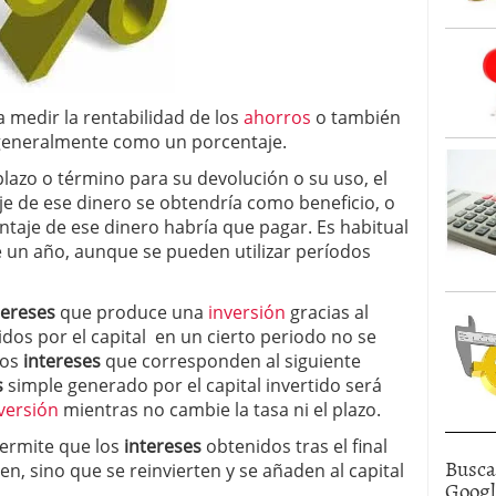
a medir la rentabilidad de los
ahorros
o también
 generalmente como un porcentaje.
lazo o término para su devolución o su uso, el
e de ese dinero se obtendría como beneficio, o
ntaje de ese dinero habría que pagar. Es habitual
 un año, aunque se pueden utilizar períodos
tereses
que produce una
inversión
gracias al
cidos por el capital en un cierto periodo no se
los
intereses
que corresponden al siguiente
s
simple generado por el capital invertido será
versión
mientras no cambie la tasa ni el plazo.
ermite que los
intereses
obtenidos tras el final
Busca
en, sino que se reinvierten y se añaden al capital
Goog