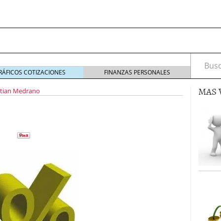
Busca
RÁFICOS COTIZACIONES
FINANZAS PERSONALES
MAS 
tian Medrano
s de Crédito en Colombia
julio 16, 2013
 17, 2013
ciero?
junio 11, 2013
acta de asamblea?
mayo 30, 2013