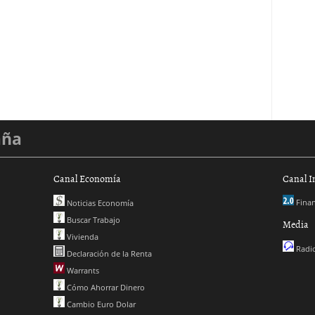
aña
Canal Economía
Canal I
Finan
Noticias Economía
Buscar Trabajo
Media
Vivienda
Radio
Declaración de la Renta
Warrants
Cómo Ahorrar Dinero
Cambio Euro Dolar