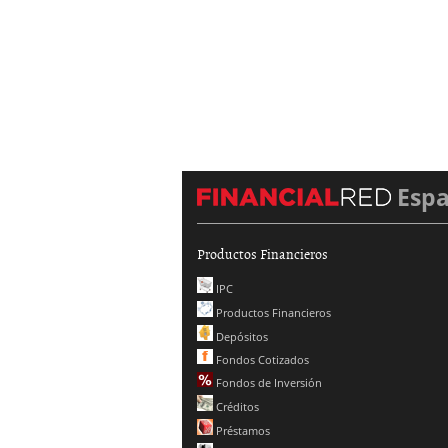
Esp
Productos Financieros
IPC
Productos Financieros
Depósitos
Fondos Cotizados
Fondos de Inversión
Créditos
Préstamos