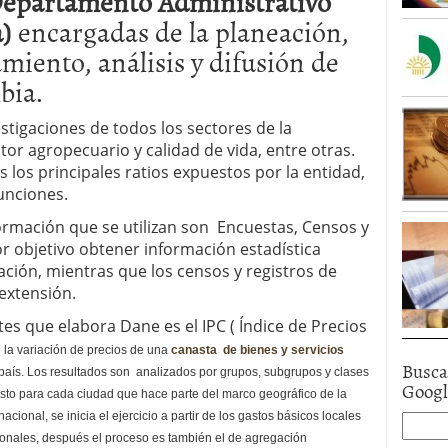
epartamento Administrativo
a)
encargadas de la planeación,
miento, análisis y difusión de
bia.
estigaciones de todos los sectores de la
tor agropecuario y calidad de vida, entre otras.
s los principales ratios expuestos por la entidad,
unciones.
ormación que se utilizan son Encuestas, Censos y
r objetivo obtener información estadística
ción, mientras que los censos y registros de
extensión.
s que elabora Dane es el IPC ( Índice de Precios
 la variación de precios de una
canasta de bienes y servicios
Busca
país. Los resultados son analizados por grupos, subgrupos y clases
Goog
Esto para cada ciudad que hace parte del marco geográfico de la
cional, se inicia el ejercicio a partir de los gastos básicos locales
ionales, después el proceso es también el de agregación