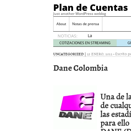
Plan de Cuentas
Just another WordPress weblog
About
Notas de prensa
La
NOTICIAS:
elección
COTIZACIONES EN STREAMING
G
del
mejor
UNCATEGORIZED
|
25 ENERO, 2012
-
Escrito p
seguro
Dane Colombia
es tuya
septiembre
17, 2015
Ventajas de las Tarjeta
Aportes de capital
junio
Una de la
¿Qué es el análisis finan
¿Quién debe firmar un 
de cualqu
las estad
para ello