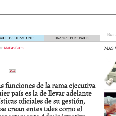
Busca
RÁFICOS COTIZACIONES
FINANZAS PERSONALES
MAS 
or:
Matias Parra
s de Crédito en Colombia
julio 16, 2013
 17, 2013
s funciones de la rama ejecutiva
ciero?
junio 11, 2013
acta de asamblea?
mayo 30, 2013
ier país es la de llevar adelante
ísticas oficiales de su gestión,
 se crean entes tales como el