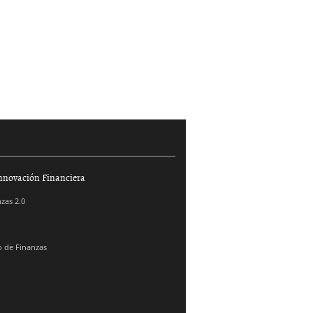
nnovación Financiera
zas 2.0
 de Finanzas