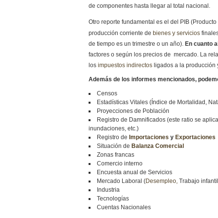
de componentes hasta llegar al total nacional.
Otro reporte fundamental es el del PIB (Producto 
producción corriente de
bienes y servicios
finale
de tiempo es un trimestre o un año).
En cuanto al
factores o según los precios de mercado. La rela
los
impuestos indirectos
ligados a la producción 
Además de los informes mencionados, podemos
Censos
Estadísticas Vitales (Índice de Mortalidad, Nat
Proyecciones de Población
Registro de Damnificados (este ratio se aplic
inundaciones, etc.)
Registro de
Importaciones
y
Exportaciones
Situación de
Balanza Comercial
Zonas francas
Comercio interno
Encuesta anual de Servicios
Mercado Laboral (
Desempleo,
Trabajo infantil
Industria
Tecnologías
Cuentas Nacionales