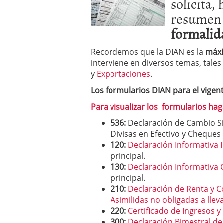
solicita
resumen 
formalid
Recordemos que la DIAN es la
máxi
interviene en diversos temas, tale
y
Exportaciones
.
Los formularios DIAN para el vigen
Para visualizar los formularios haga
536:
Declaración de Cambio Si
Divisas en Efectivo y Cheques
120:
Declaración Informativa I
principal.
130:
Declaración Informativa 
principal.
210:
Declaración de Renta y 
Asimilidas no obligadas a llev
220:
Certificado de Ingresos 
300:
Declaración Bimestral del