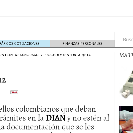
Busca
RÁFICOS COTIZACIONES
FINANZAS PERSONALES
MAS 
ÓN CONTABLE
NORMAS Y PROCEDIMIENTOS
TARJETA
12
s de Crédito en Colombia
julio 16, 2013
 17, 2013
ciero?
junio 11, 2013
acta de asamblea?
mayo 30, 2013
ellos colombianos que deban
trámites en la
DIAN
y no estén al
 la documentación que se les