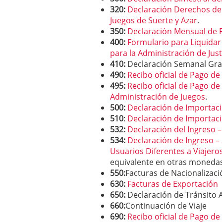
320:
Declaración Derechos de
Juegos de Suerte y Azar
.
350:
Declaración Mensual de R
400:
Formulario para Liquidar 
para la Administración de Just
410:
Declaración Semanal Gra
490:
Recibo oficial de Pago d
495:
Recibo oficial de Pago d
Administración de Juegos
.
500:
Declaración de Importac
510
:
Declaración de Importaci
532:
Declaración del Ingreso –
534:
Declaración de Ingreso – 
Usuarios Diferentes a Viajero
equivalente en otras monedas
550:
Facturas de Nacionalizaci
630:
Facturas de Exportación
650:
Declaración de Tránsito 
660:
Continuación de Viaje
690:
Recibo oficial de Pago d