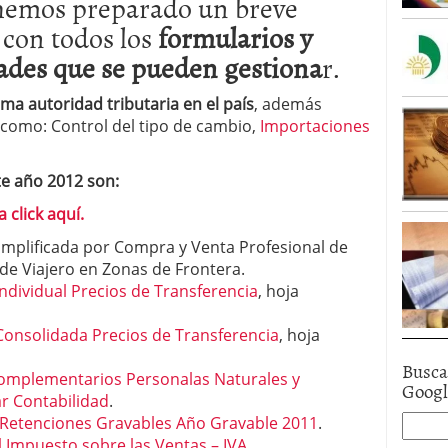
, hemos preparado un breve
con todos los
formularios y
ades que se pueden gestiona
r.
ma autoridad tributaria en el país
, además
s como: Control del tipo de cambio,
Importaciones
te año 2012 son:
 click aquí.
mplificada por Compra y Venta Profesional de
 de Viajero en Zonas de Frontera.
ndividual Precios de Transferencia
, hoja
Consolidada Precios de Transferencia
, hoja
Busca
Complementarios Personalas Naturales y
Goog
ar Contabilidad
.
y Retenciones Gravables Año Gravable 2011
.
 Impuesto sobre las Ventas – IVA