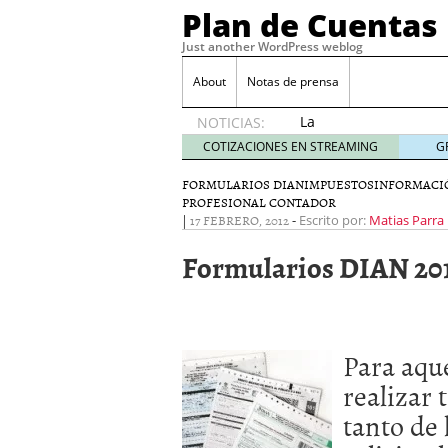
Plan de Cuentas
Just another WordPress weblog
About
Notas de prensa
La
NOTICIAS:
elección
COTIZACIONES EN STREAMING
G
del
mejor
FORMULARIOS DIAN
IMPUESTOS
INFORMACI
PROFESIONAL CONTADOR
seguro
|
17 FEBRERO, 2012
-
Escrito por:
Matias Parra
es tuya
septiembre
Formularios DIAN 20
17, 2015
Ventajas de las Tarjeta
Aportes de capital
junio
¿Qué es el análisis finan
¿Quién debe firmar un 
Para aqu
realizar 
tanto de