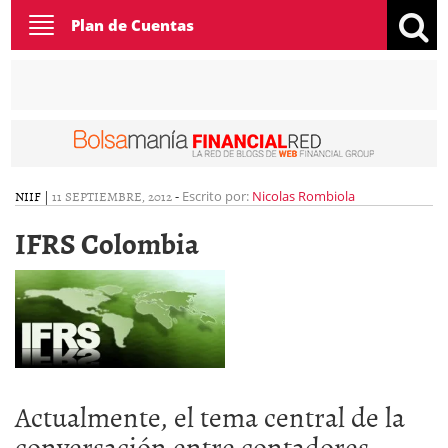
Toggle
Plan de Cuentas
navigation
NIIF
|
11 SEPTIEMBRE, 2012
-
Escrito por:
Nicolas Rombiola
IFRS Colombia
Actualmente, el tema central de la
conversación entre contadores