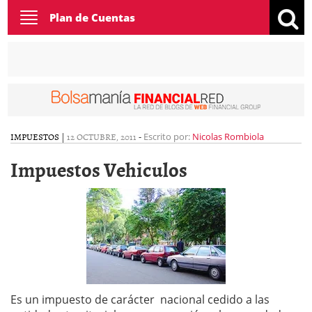
Toggle
Plan de Cuentas
navigation
IMPUESTOS
|
12 OCTUBRE, 2011
-
Escrito por:
Nicolas Rombiola
Impuestos Vehiculos
Es un impuesto de carácter nacional cedido a las