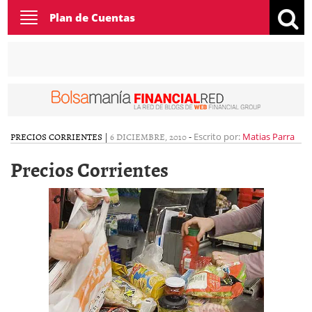
Toggle
Plan de Cuentas
navigation
PRECIOS CORRIENTES
|
6 DICIEMBRE, 2010
-
Escrito por:
Matias Parra
Precios Corrientes