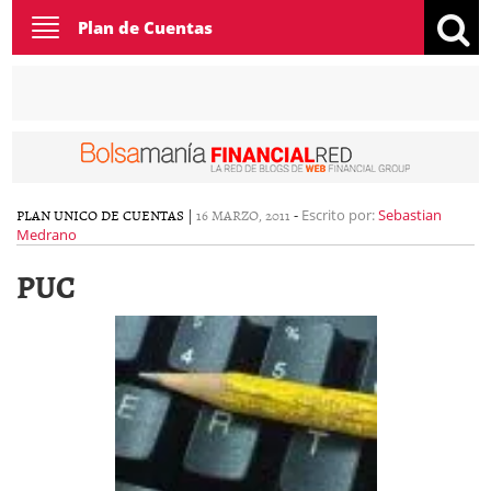
Toggle
Plan de Cuentas
navigation
PLAN UNICO DE CUENTAS
|
16 MARZO, 2011
-
Escrito por:
Sebastian
Medrano
PUC