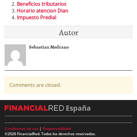
Beneficios tributarios
Horario atencion Dian
Impuesto Predial
Autor
Sebastian Medrano
Comments are closed.
España
Condiciones de uso
|
Responsabilidad
©2026 FinancialRed. Todos los derechos reservados.