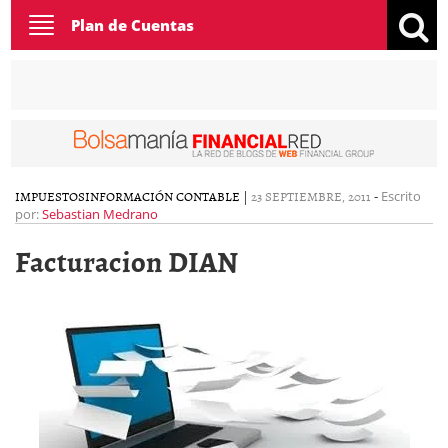
Toggle
Plan de Cuentas
navigation
IMPUESTOS
INFORMACIÓN CONTABLE
|
23 SEPTIEMBRE, 2011
-
Escrito
por:
Sebastian Medrano
Facturacion DIAN