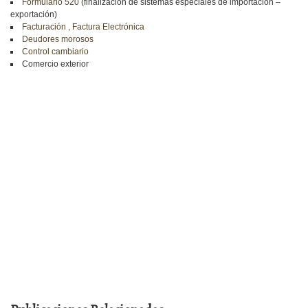
Formulario 520
(finalización de sistemas especiales de importación –
exportación)
Facturación , Factura Electrónica
Deudores morosos
Control cambiario
Comercio exterior