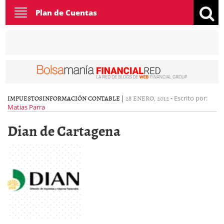
Toggle
Plan de Cuentas
navigation
IMPUESTOS
INFORMACIÓN CONTABLE
|
28 ENERO, 2012
-
Escrito por:
Matias Parra
Dian de Cartagena