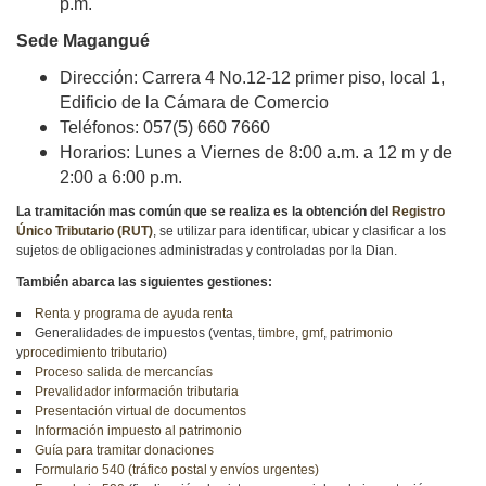
p.m.
Sede Magangué
Dirección: Carrera 4 No.12-12 primer piso, local 1,
Edificio de la Cámara de Comercio
Teléfonos: 057(5) 660 7660
Horarios: Lunes a Viernes de 8:00 a.m. a 12 m y de
2:00 a 6:00 p.m.
La tramitación mas común que se realiza es la obtención del
Registro
Único Tributario (RUT)
, se utilizar para identificar, ubicar y clasificar a los
sujetos de obligaciones administradas y controladas por la Dian.
También abarca las siguientes gestiones:
Renta y programa de ayuda renta
Generalidades de impuestos (ventas,
timbre
,
gmf
,
patrimonio
y
procedimiento tributario
)
Proceso salida de mercancías
Prevalidador información tributaria
Presentación virtual de documentos
Información impuesto al patrimonio
Guía para tramitar donaciones
F
ormulario 540 (tráfico postal y envíos urgentes)