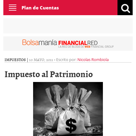
Toggle
Plan de Cuentas
navigation
IMPUESTOS
|
10 MAYO, 2011
-
Escrito por:
Nicolas Rombiola
Impuesto al Patrimonio