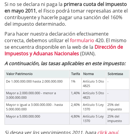
Si no se declara ni paga la
primera cuota del impuesto
en mayo 2011
, el Fisco podrá tomar represalias ante el
contribuyente y hacerle pagar una sanción del 160%
del impuesto determinado.
Para hacer nuestra declaración efectivamente
correcta, debemos utilizar el
formulario
420. El mismo
se encuentra disponible en la web de la
Dirección de
Impuestos y Aduanas Nacionales
(DIAN).
A continuación, las tasas aplicables en este impuesto:
Valor Patrimonio
Tarifa
Norma
Sobretasa
De 1.000.000.000 hasta 2.000.000.000
1%
Artículo 5 Dto
-
4825
Mayor a 2.000.000.000 - menor a
1,40%
Artículo 5 Dto
-
3.000.000.000
4825
Mayor o igual a 3.000.000.000 - hasta
2,40%
Artículo 5 Ley
25% del
5.000.000.000
1370
impuesto
Mayor a 5.000.000.000
4,80%
Artículo 5 Ley
25% del
1370
impuesto
Si desea ver los vencimientos 2011, haga
click aquí
.