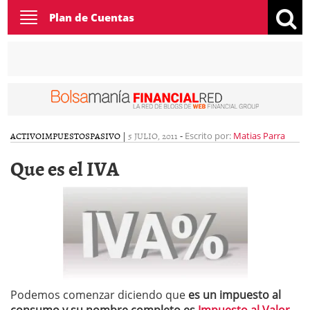
Toggle
Plan de Cuentas
navigation
ACTIVO
IMPUESTOS
PASIVO
|
5 JULIO, 2011
-
Escrito por:
Matias Parra
Que es el IVA
Podemos comenzar diciendo que
es un impuesto al