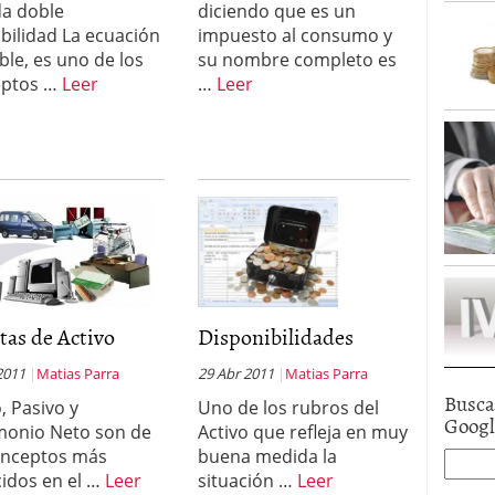
da doble
diciendo que es un
bilidad La ecuación
impuesto al consumo y
ble, es uno de los
su nombre completo es
eptos …
Leer
…
Leer
as de Activo
Disponibilidades
2011
Matias Parra
29 Abr 2011
Matias Parra
Busca
, Pasivo y
Uno de los rubros del
Goog
monio Neto son de
Activo que refleja en muy
onceptos más
buena medida la
idos en el …
Leer
situación …
Leer