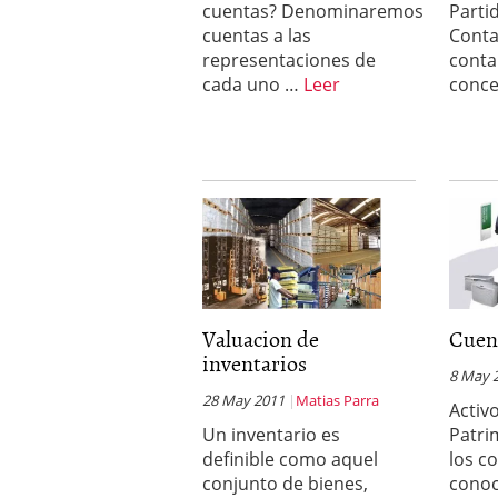
cuentas? Denominaremos
Parti
cuentas a las
Conta
representaciones de
conta
cada uno …
Leer
conc
Valuacion de
Cuent
inventarios
8 May 
28 May 2011
Matias Parra
Activo
Un inventario es
Patri
definible como aquel
los c
conjunto de bienes,
conoc