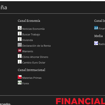
aña
Canal Economía
Canal I
Finan
Noticias Economía
Buscar Trabajo
Media
Vivienda
Radio
Declaración de la Renta
Warrants
Cómo Ahorrar Dinero
Cambio Euro Dolar
Canal Internacional
Materias Primas
Forex
ervados.