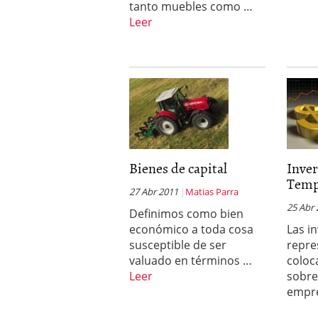
tanto muebles como …
Leer
Bienes de capital
Inve
Temp
27 Abr 2011
Matias Parra
25 Abr
Definimos como bien
económico a toda cosa
Las i
susceptible de ser
repre
valuado en términos …
coloc
Leer
sobre
empr