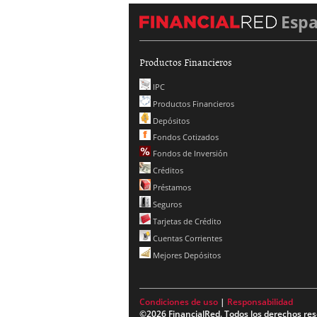
Esp
Productos Financieros
IPC
Productos Financieros
Depósitos
Fondos Cotizados
Fondos de Inversión
Créditos
Préstamos
Seguros
Tarjetas de Crédito
Cuentas Corrientes
Mejores Depósitos
Condiciones de uso
|
Responsabilidad
©2026 FinancialRed. Todos los derechos res