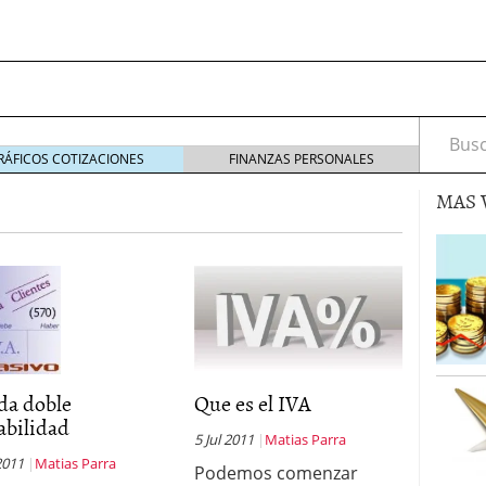
Busca
RÁFICOS COTIZACIONES
FINANZAS PERSONALES
MAS 
s de Crédito en Colombia
julio 16, 2013
 17, 2013
ciero?
junio 11, 2013
acta de asamblea?
mayo 30, 2013
da doble
Que es el IVA
abilidad
5 Jul 2011
Matias Parra
2011
Matias Parra
Podemos comenzar