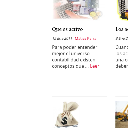
Que es activo
Los a
15 Ene 2011
Matias Parra
3 Ene 
Para poder entender
Cuand
mejor el universo
los a
contabilidad existen
una o
conceptos que …
Leer
debe