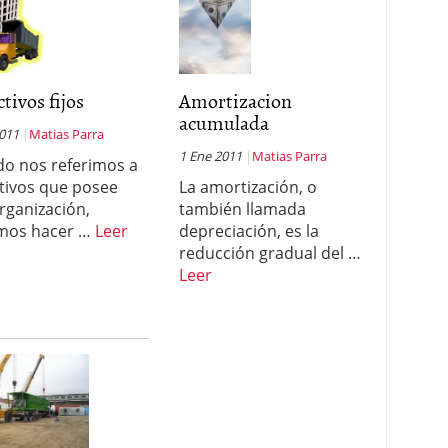
ctivos fijos
Amortizacion
acumulada
2011
Matias Parra
1 Ene 2011
Matias Parra
o nos referimos a
ctivos que posee
La amortización, o
rganización,
también llamada
mos hacer …
Leer
depreciación, es la
reducción gradual del …
Leer