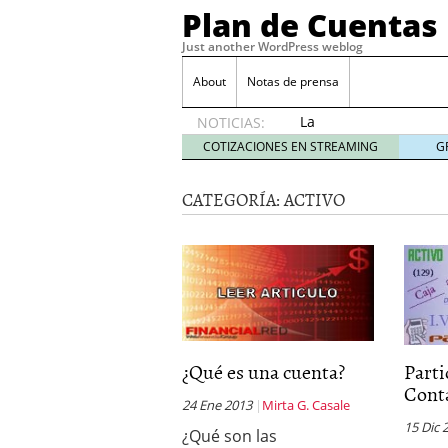
Plan de Cuentas
Just another WordPress weblog
About
Notas de prensa
La
NOTICIAS:
elección
COTIZACIONES EN STREAMING
G
del
mejor
CATEGORÍA:
ACTIVO
seguro
es tuya
septiembre
17, 2015
Ventajas de las Tarjeta
Aportes de capital
junio
¿Qué es el análisis finan
¿Quién debe firmar un 
¿Qué es una cuenta?
Parti
Cont
24 Ene 2013
Mirta G. Casale
15 Dic 
¿Qué son las