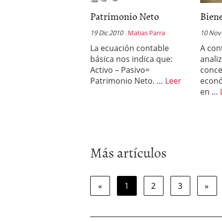
Patrimonio Neto
Biene
19 Dic 2010
Matias Parra
10 Nov
La ecuación contable
A con
básica nos indica que:
anali
Activo – Pasivo=
conce
Patrimonio Neto. …
Leer
econó
en …
Más artículos
«
1
2
3
»