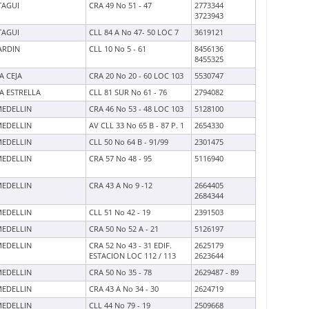
TAGUI
CRA 49 No 51 - 47
2773344
3723943
TAGUI
CLL 84 A No 47- 50 LOC 7
3619121
ARDIN
CLL 10 No 5 - 61
8456136
8455325
A CEJA
CRA 20 No 20 - 60 LOC 103
5530747
A ESTRELLA
CLL 81 SUR No 61 - 76
2794082
EDELLIN
CRA 46 No 53 - 48 LOC 103
5128100
EDELLIN
AV CLL 33 No 65 B - 87 P. 1
2654330
EDELLIN
CLL 50 No 64 B - 91/99
2301475
EDELLIN
CRA 57 No 48 - 95
5116940
EDELLIN
CRA 43 A No 9 -12
2664405
2684344
EDELLIN
CLL 51 No 42 - 19
2391503
EDELLIN
CRA 50 No 52 A - 21
5126197
EDELLIN
CRA 52 No 43 - 31 EDIF.
2625179
ESTACION LOC 112 / 113
2623644
EDELLIN
CRA 50 No 35 - 78
2629487 - 89
EDELLIN
CRA 43 A No 34 - 30
2624719
EDELLIN
CLL 44 No 79 - 19
2509668