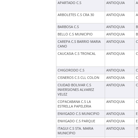
APARTADO C.S
ANTIOQUIA
ARBOLETES C.S CRA 30
ANTIOQUIA
A
BARBOSA C.S
ANTIOQUIA
BELLO C.S MUNICIPIO
ANTIOQUIA
B
CAREPA C.S BARRIO MARIA
ANTIOQUIA
C
CANO
CAUCASIA C.S TRONCAL
ANTIOQUIA
C
CHIGORODO C.S
ANTIOQUIA
CISNEROS C.S CLL COLON
ANTIOQUIA
C
CIUDAD BOLIVAR C.S
ANTIOQUIA
C
INVERSIONES ALVAREZ
VELEZ
COPACABANA C.S LA
ANTIOQUIA
ESTRELLA PAPELERIA
ENVIGADO C.S MUNICIPIO
ANTIOQUIA
E
ENVIGADO C.S PARQUE
ANTIOQUIA
E
ITAGUI C.S STA. MARIA
ANTIOQUIA
I
MUNICIPIO