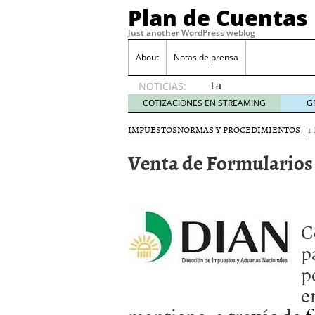
Plan de Cuentas
Just another WordPress weblog
About
Notas de prensa
La
NOTICIAS:
elección
COTIZACIONES EN STREAMING
G
del
mejor
IMPUESTOS
NORMAS Y PROCEDIMIENTOS
|
1
seguro
Venta de Formularios
es tuya
septiembre
17, 2015
Ventajas de las Tarjeta
Aportes de capital
junio
C
¿Qué es el análisis finan
¿Quién debe firmar un 
p
p
e