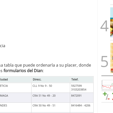
cia
a tabla que puede ordenarla a su placer, donde
os
formularios del Dian
:
Ciudad
Direcc.
Telef.
ETICIA
CLL 9 No 9 - 50
5927599
3103203854
AMAGA
CRA 51 No 49 - 20
8472091
NDES
CRA 50 No 49 - 51
8416484 - 4206