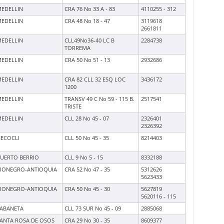
EDELLIN
CRA 76 No 33 A - 83
4110255 - 312
EDELLIN
CRA 48 No 18 - 47
3119618
2661811
EDELLIN
CLL49No36-40 LC B
2284738
TORREMA
EDELLIN
CRA 50 No 51 - 13
2932686
EDELLIN
CRA 82 CLL 32 ESQ LOC
3436172
1200
EDELLIN
TRANSV 49 C No 59 - 115 B.
2517541
TRISTE
EDELLIN
CLL 28 No 45 - 07
2326401
2326392
ECOCLI
CLL 50 No 45 - 35
8214403
UERTO BERRIO
CLL 9 No 5 - 15
8332188
IONEGRO-ANTIOQUIA
CRA 52 No 47 - 35
5312626
5623433
IONEGRO-ANTIOQUIA
CRA 50 No 45 - 30
5627819
5620116 - 115
ABANETA
CLL 73 SUR No 45 - 09
2885068
ANTA ROSA DE OSOS
CRA 29 No 30 - 35
8609377