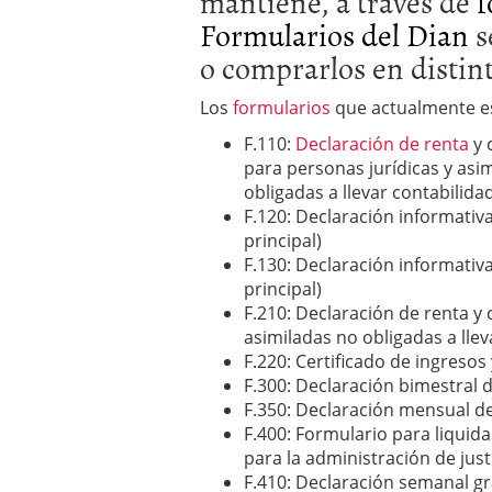
mantiene, a través de
f
Formularios del Dian
s
o comprarlos en distin
Los
formularios
que actualmente es
F.110:
Declaración de renta
y 
para personas jurídicas y asi
obligadas a llevar contabilida
F.120: Declaración informativa
principal)
F.130: Declaración informativ
principal)
F.210: Declaración de renta 
asimiladas no obligadas a llev
F.220: Certificado de ingreso
F.300: Declaración bimestral 
F.350: Declaración mensual de
F.400: Formulario para liquida
para la administración de just
F.410: Declaración semanal g