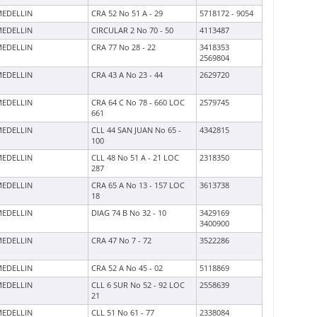
EDELLIN
CRA 52 No 51 A - 29
5718172 - 9054
EDELLIN
CIRCULAR 2 No 70 - 50
4113487
EDELLIN
CRA 77 No 28 - 22
3418353
2569804
EDELLIN
CRA 43 A No 23 - 44
2629720
EDELLIN
CRA 64 C No 78 - 660 LOC
2579745
661
EDELLIN
CLL 44 SAN JUAN No 65 -
4342815
100
EDELLIN
CLL 48 No 51 A - 21 LOC
2318350
287
EDELLIN
CRA 65 A No 13 - 157 LOC
3613738
18
EDELLIN
DIAG 74 B No 32 - 10
3429169
3400900
EDELLIN
CRA 47 No 7 - 72
3522286
EDELLIN
CRA 52 A No 45 - 02
5118869
EDELLIN
CLL 6 SUR No 52 - 92 LOC
2558639
21
EDELLIN
CLL 51 No 61 - 77
2338084