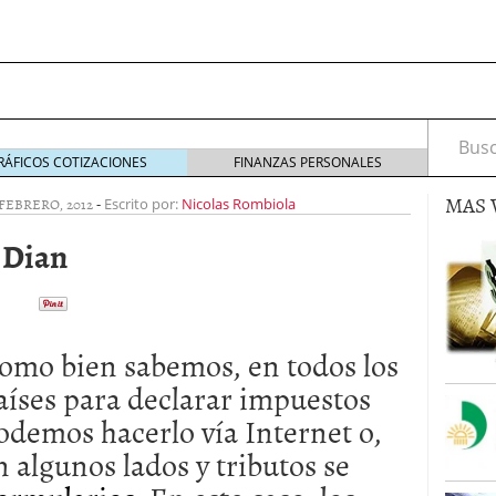
Busca
RÁFICOS COTIZACIONES
FINANZAS PERSONALES
MAS 
 FEBRERO, 2012
-
Escrito por:
Nicolas Rombiola
 Dian
s de Crédito en Colombia
julio 16, 2013
 17, 2013
omo bien sabemos, en todos los
ciero?
junio 11, 2013
acta de asamblea?
mayo 30, 2013
aíses para declarar impuestos
odemos hacerlo vía Internet o,
n algunos lados y tributos se