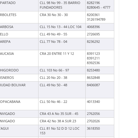
APARTADO
CLL 98 No 99 - 35 BARRIO
8282196
FUNDADORES
8280645 - 4777
RBOLETES
CRA 30 No 30 - 30
8200361
3126194789
BARBOSA
CLL 15 No 13 - 44 LOC 104
4068396
ELLO
CLL 49 No 49 - 55
2726695
AREPA
CLL 77 No 78 - 04
8236292
AUCASIA
CRA 20 ENTRE 11 Y 12
8391123
8391211
8392536
CHIGORODO
CLL 103 No 66 - 97
8253480
ISNEROS
CLL 20 No 20 - 38
8632848
IUDAD BOLIVAR
CLL 49 No 50 - 48
8406087
COPACABANA
CLL 50 No 46 - 22
4013340
NVIGADO
CRA 43 A No 35 SUR - 45
2762056
NVIGADO
CRA 42 No 38 A SUR 23
2702026
TAGUI
CLL 81 No 52 D D 12 LOC
3618350
153