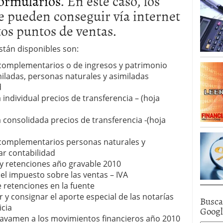
ormularios
. En este caso, los
e pueden conseguir vía internet
tos puntos de ventas.
tán disponibles son:
complementarios o de ingresos y patrimonio
miladas, personas naturales y asimiladas
d
 individual precios de transferencia – (hoja
a consolidada precios de transferencia -(hoja
y complementarios personas naturales y
ar contabilidad
s y retenciones año gravable 2010
del impuesto sobre las ventas – IVA
 retenciones en la fuente
r y consignar el aporte especial de las notarías
Busca
icia
Goog
ravamen a los movimientos financieros año 2010