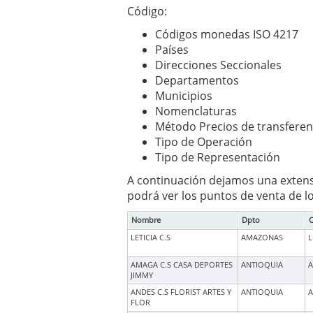
Código:
Códigos monedas ISO 4217
Países
Direcciones Seccionales
Departamentos
Municipios
Nomenclaturas
Método Precios de transferen
Tipo de Operación
Tipo de Representación
A continuación dejamos una extens
podrá ver los puntos de venta de l
Nombre
Dpto
LETICIA C.S
AMAZONAS
L
AMAGA C.S CASA DEPORTES
ANTIOQUIA
JIMMY
ANDES C.S FLORIST ARTES Y
ANTIOQUIA
A
FLOR