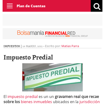
Toggle
Plan de Cuentas
navigation
IMPUESTOS
|
19 MARZO, 2011
-
Escrito por:
Matias Parra
Impuesto Predial
El
impuesto predial
es un un
gravamen real que recae
sobre los
bienes inmuebles
ubicados en la
jurisdicción