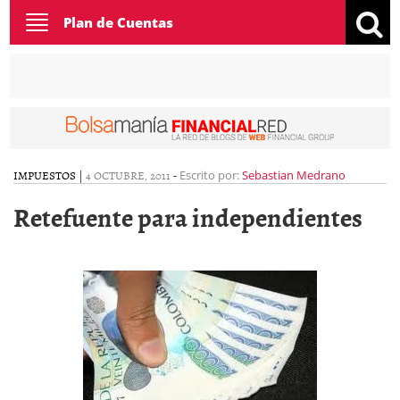
Toggle
Plan de Cuentas
navigation
IMPUESTOS
|
4 OCTUBRE, 2011
-
Escrito por:
Sebastian Medrano
Retefuente para independientes