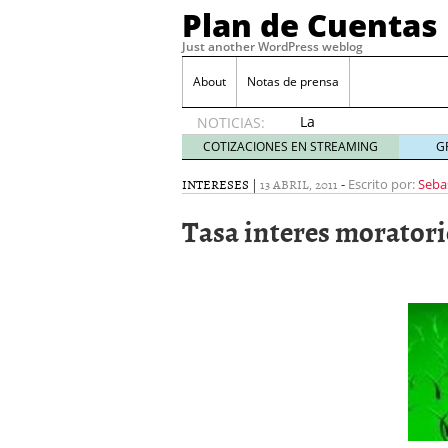
Plan de Cuentas
Just another WordPress weblog
About
Notas de prensa
La
NOTICIAS:
elección
COTIZACIONES EN STREAMING
G
del
mejor
INTERESES
|
13 ABRIL, 2011
-
Escrito por:
Seba
seguro
Tasa interes morator
es tuya
septiembre
17, 2015
Ventajas de las Tarjeta
Aportes de capital
junio
¿Qué es el análisis finan
¿Quién debe firmar un 