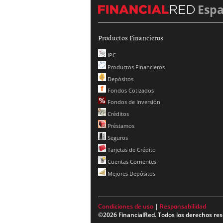
Esp
Productos Financieros
IPC
Productos Financieros
Depósitos
Fondos Cotizados
Fondos de Inversión
Créditos
Préstamos
Seguros
Tarjetas de Crédito
Cuentas Corrientes
Mejores Depósitos
Condiciones de uso
|
Responsabilidad
©2026 FinancialRed. Todos los derechos res