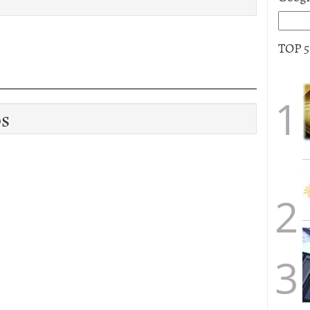
TOP 
os