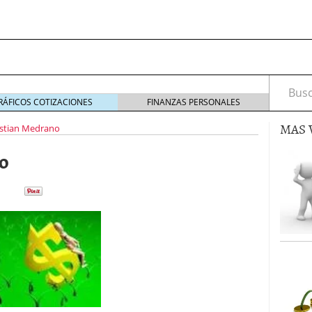
Busca
RÁFICOS COTIZACIONES
FINANZAS PERSONALES
MAS 
stian Medrano
io
s de Crédito en Colombia
julio 16, 2013
 17, 2013
ciero?
junio 11, 2013
acta de asamblea?
mayo 30, 2013