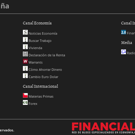
aña
Canal Economía
Canal I
Finan
Noticias Economía
Buscar Trabajo
Media
Vivienda
Radio
Declaración de la Renta
Warrants
Cómo Ahorrar Dinero
Cambio Euro Dolar
Canal Internacional
Materias Primas
Forex
ervados.