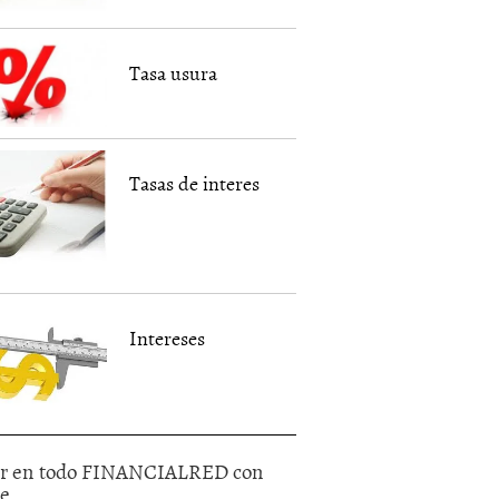
Tasa usura
Tasas de interes
Intereses
r en todo FINANCIALRED con
le