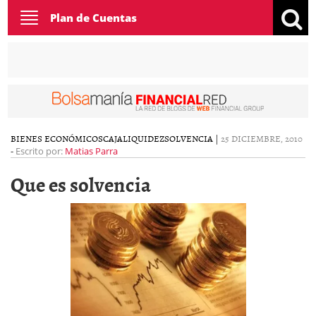
Toggle
Plan de Cuentas
navigation
BIENES ECONÓMICOS
CAJA
LIQUIDEZ
SOLVENCIA
|
25 DICIEMBRE, 2010
-
Escrito por:
Matias Parra
Que es solvencia