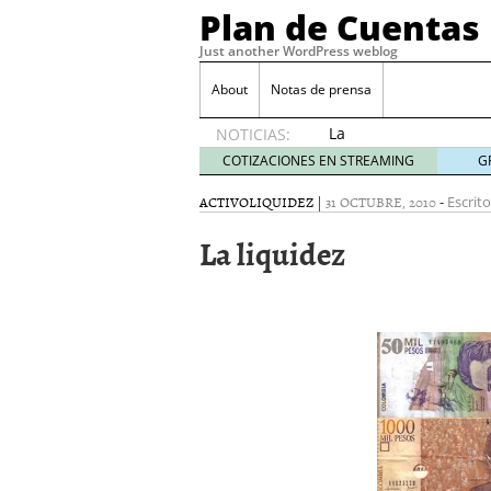
Plan de Cuentas
Just another WordPress weblog
About
Notas de prensa
La
NOTICIAS:
elección
COTIZACIONES EN STREAMING
G
del
mejor
ACTIVO
LIQUIDEZ
|
31 OCTUBRE, 2010
-
Escrito
seguro
La liquidez
es tuya
septiembre
17, 2015
Ventajas de las Tarjeta
Aportes de capital
junio
¿Qué es el análisis finan
¿Quién debe firmar un 