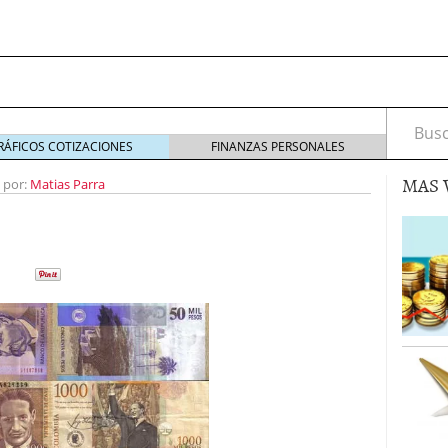
Busca
RÁFICOS COTIZACIONES
FINANZAS PERSONALES
MAS 
 por:
Matias Parra
s de Crédito en Colombia
julio 16, 2013
 17, 2013
ciero?
junio 11, 2013
acta de asamblea?
mayo 30, 2013