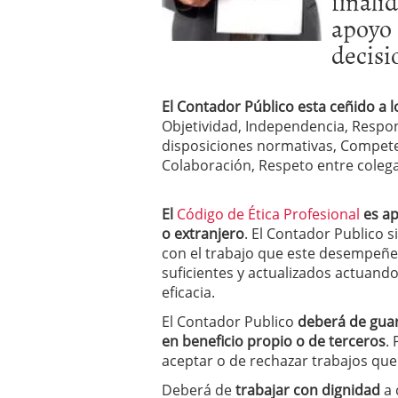
finali
apoyo 
decisi
El Contador Público esta ceñido a lo
Objetividad, Independencia, Respon
disposiciones normativas, Competen
Colaboración, Respeto entre colega
El
Código de Ética Profesional
es ap
o extranjero
. El Contador Publico 
con el trabajo que este desempeñe,
suficientes y actualizados actuando
eficacia.
El Contador Publico
deberá de guar
en beneficio propio o de terceros
.
aceptar o de rechazar trabajos qu
Deberá de
trabajar con dignidad
a 