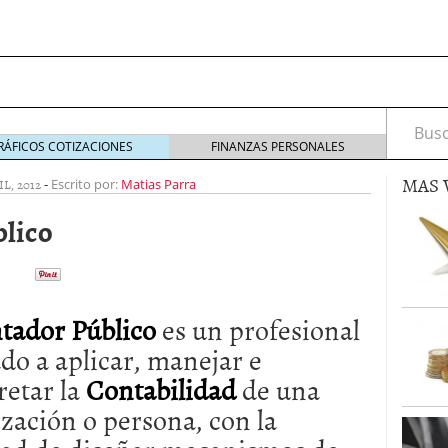
Busca
RÁFICOS COTIZACIONES
FINANZAS PERSONALES
MAS 
IL, 2012
-
Escrito por:
Matias Parra
blico
s de Crédito en Colombia
julio 16, 2013
 17, 2013
tador Público
es un profesional
ciero?
junio 11, 2013
acta de asamblea?
mayo 30, 2013
do a aplicar, manejar e
retar la
Contabilidad
de una
zación o persona, con la