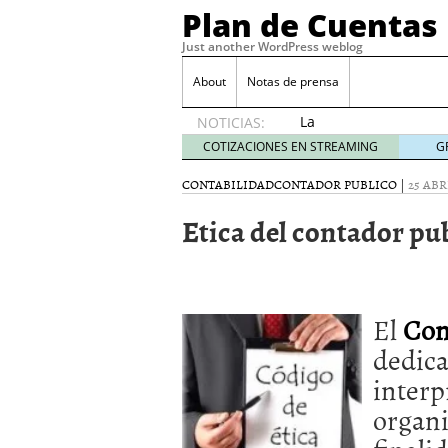
Plan de Cuentas
Just another WordPress weblog
About
Notas de prensa
La
NOTICIAS:
elección
COTIZACIONES EN STREAMING
G
del
mejor
CONTABILIDAD
CONTADOR PUBLICO
|
25 ABR
seguro
Etica del contador pu
es tuya
septiembre
17, 2015
Ventajas de las Tarjeta
Aportes de capital
junio
El
Con
¿Qué es el análisis finan
¿Quién debe firmar un 
dedica
interp
organi