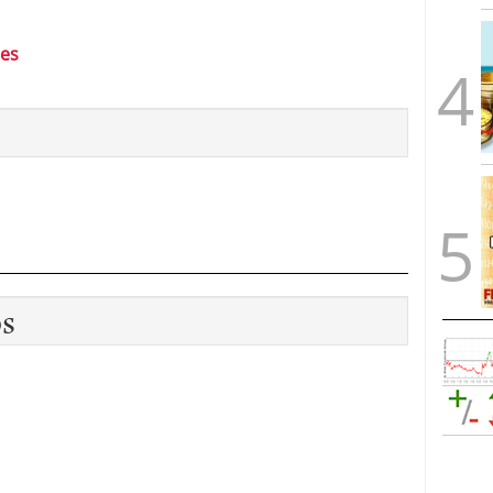
les
os