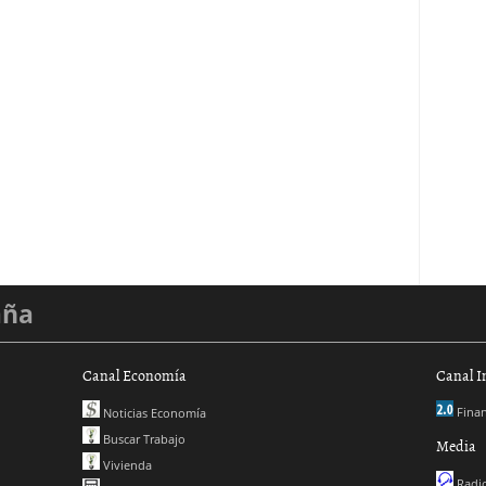
aña
Canal Economía
Canal I
Finan
Noticias Economía
Buscar Trabajo
Media
Vivienda
Radio