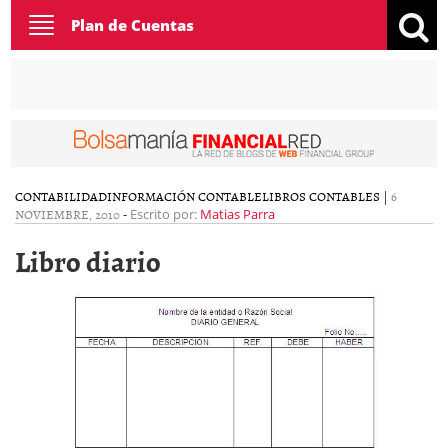
Toggle
Plan de Cuentas
navigation
CONTABILIDAD
INFORMACIÓN CONTABLE
LIBROS CONTABLES
|
6
NOVIEMBRE, 2010
-
Escrito por:
Matias Parra
Libro diario