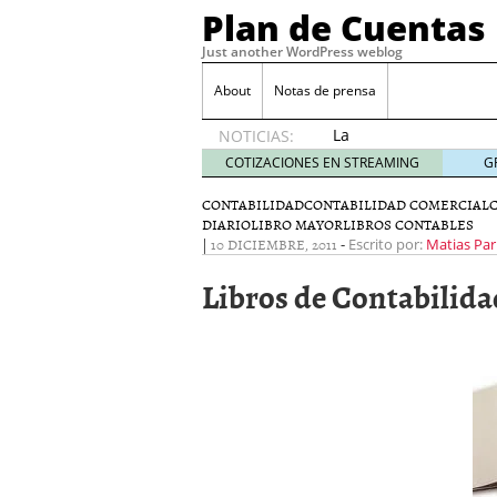
Plan de Cuentas
Just another WordPress weblog
About
Notas de prensa
La
NOTICIAS:
elección
COTIZACIONES EN STREAMING
G
del
mejor
CONTABILIDAD
CONTABILIDAD COMERCIAL
DIARIO
LIBRO MAYOR
seguro
LIBROS CONTABLES
|
10 DICIEMBRE, 2011
-
Escrito por:
Matias Par
es tuya
septiembre
Libros de Contabilida
17, 2015
Ventajas de las Tarjeta
Aportes de capital
junio
¿Qué es el análisis finan
¿Quién debe firmar un 