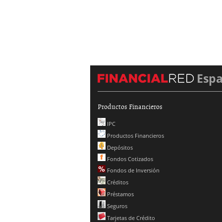
Esp
Productos Financieros
IPC
Productos Financieros
Depósitos
Fondos Cotizados
Fondos de Inversión
Créditos
Préstamos
Seguros
Tarjetas de Crédito