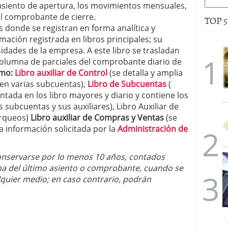
 asiento de apertura, los movimientos mensuales,
el comprobante de cierre.
TOP 
os donde se registran en forma analítica y
rmación registrada en libros principales; su
dades de la empresa. A este libro se trasladan
 columna de parciales del comprobante diario de
omo:
Libro auxiliar de Control
(se detalla y amplia
 en varias subcuentas),
Libro de Subcuentas
(
ntada en los libro mayores y diario y contiene los
 subcuentas y sus auxiliares), Libro Auxiliar de
arqueos)
Libro auxiliar de Compras y Ventas
(se
a información solicitada por la
Administración de
conservarse por lo menos 10 años, contados
echa del último asiento o comprobante, cuando se
quier medio; en caso contrario, podrán