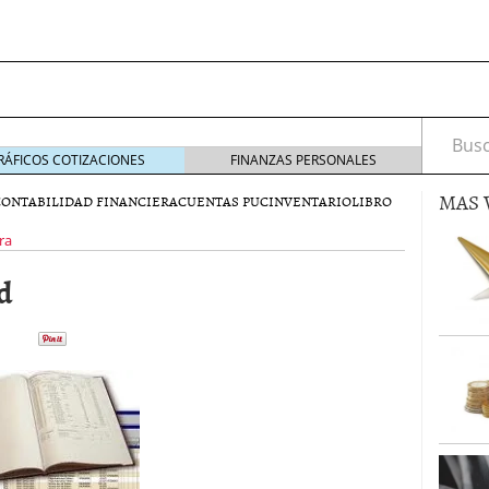
Busca
RÁFICOS COTIZACIONES
FINANZAS PERSONALES
MAS 
CONTABILIDAD FINANCIERA
CUENTAS PUC
INVENTARIO
LIBRO
ra
d
s de Crédito en Colombia
julio 16, 2013
 17, 2013
ciero?
junio 11, 2013
acta de asamblea?
mayo 30, 2013