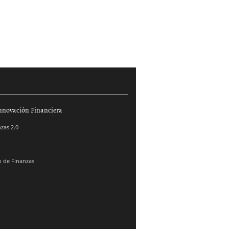
nnovación Financiera
zas 2.0
 de Finanzas