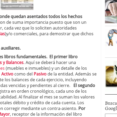
 donde quedan asentados todos los hechos
on de suma importancia puesto que son un
 cada vez que lo soliciten autoridades
ias
)y/o comerciales, para demostrar que dichos
 auxiliares.
es libros fundamentales. El primer libro
s y Balances
. Aquí se deberá hacer una
nes
(muebles e inmuebles) y un detalle de los
l
Activo
como del
Pasivo
de la entidad. Además se
 los balances de cada ejercicio, incluyendo
udas vencidas y pendientes al cierre.
El segundo
istra en orden cronológico, cada uno de los
bilidad. Al finalizar el mes se suman los valores
Busca
totales débito y crédito de cada cuenta. Los
Goog
en corregir mediante un contra-asiento.
Por
Mayor
, receptor de la información del libro