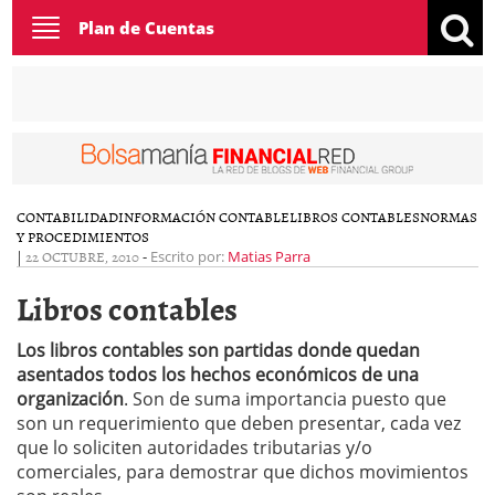
Toggle
Plan de Cuentas
navigation
CONTABILIDAD
INFORMACIÓN CONTABLE
LIBROS CONTABLES
NORMAS
Y PROCEDIMIENTOS
|
22 OCTUBRE, 2010
-
Escrito por:
Matias Parra
Libros contables
Los libros contables son partidas donde quedan
asentados todos los hechos económicos de una
organización
. Son de suma importancia puesto que
son un requerimiento que deben presentar, cada vez
que lo soliciten autoridades tributarias y/o
comerciales, para demostrar que dichos movimientos